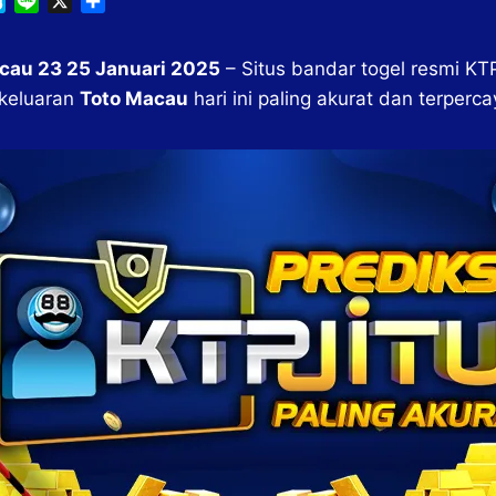
S
L
X
S
k
i
h
y
n
a
acau 23 25 Januari 2025
– Situs bandar togel resmi KT
p
e
r
 keluaran
e
Toto Macau
e
hari ini paling akurat dan terperca