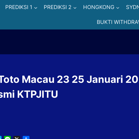
PREDIKSI 1
PREDIKSI 2
HONGKONG
SYD
BUKTI WITHDR
 Toto Macau 23 25 Januari 20
smi KTPJITU