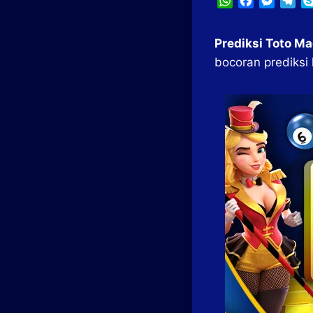
W
F
M
T
h
a
e
e
a
c
s
l
Prediksi Toto M
t
e
s
e
bocoran prediksi
s
b
e
g
A
o
n
r
p
o
g
a
p
k
e
m
r