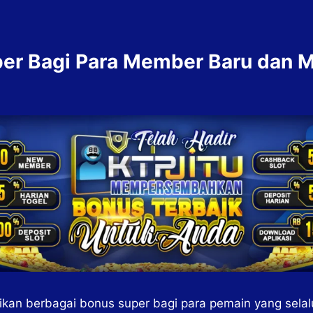
er Bagi Para Member Baru dan 
an berbagai bonus super bagi para pemain yang selal