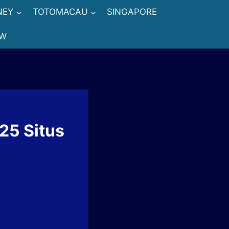
NEY
TOTOMACAU
SINGAPORE
AW
25 Situs