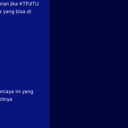
eran jika KTPJITU
s yang bisa di
rcaya ini yang
stinya