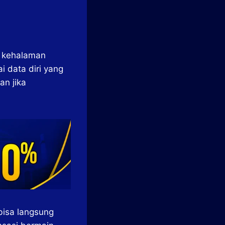
n kehalaman
i data diri yang
an jika
 bisa langsung