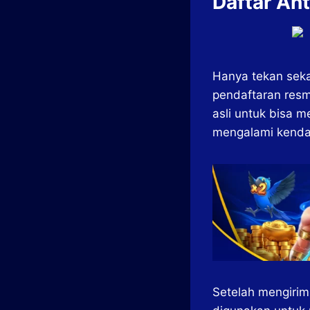
Daftar Ant
Hanya tekan seka
pendaftaran resm
asli untuk bisa 
mengalami kenda
Setelah mengirim 