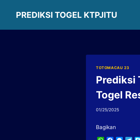
Skip
to
PREDIKSI TOGEL KTPJITU
content
TOTOMACAU 23
Prediksi
Togel Re
01/25/2025
Bagikan