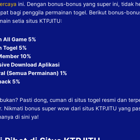
percaya
ini. Dengan bonus-bonus yang super ini, tidak h
epat bagi penggila permainan togel. Berikut bonus-bonu
main setia situs KTPJITU:
n All Game 5%
n Togel 5%
Member 10%
sive Download Aplikasi
ral (Semua Permainan) 1%
back 5%
ukan? Pasti dong, cuman di situs togel resmi dan terpe
er. Nikmati bonus super wow dari situs KTPJITU yang pa
nya di sini ya!