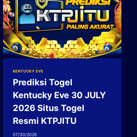
TOGEL
RESMI
KTPJITU
KENTUCKY EVE
Prediksi Togel
Kentucky Eve 30 JULY
2026 Situs Togel
Resmi KTPJITU
07/30/2026