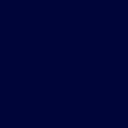
30
JULY
2026
SITUS
TOGEL
RESMI
KTPJITU