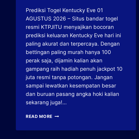
Prediksi Togel Kentucky Eve 01
AGUSTUS 2026 – Situs bandar togel
resmi KTPJITU menyajikan bocoran
prediksi keluaran Kentucky Eve hari ini
paling akurat dan terpercaya. Dengan
bettingan paling murah hanya 100
perak saja, dijamin kalian akan
gampang raih hadiah penuh jackpot 10
juta resmi tanpa potongan. Jangan
sampai lewatkan kesempatan besar
dan buruan pasang angka hoki kalian
sekarang juga!…
PREDIKSI
READ MORE
TOGEL
KENTUCKY
EVE