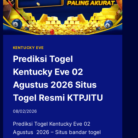
KENTUCKY EVE
Prediksi Togel
Kentucky Eve 02
Agustus 2026 Situs
Togel Resmi KTPJITU
08/02/2026
Prediksi Togel Kentucky Eve 02
Agustus 2026 – Situs bandar togel