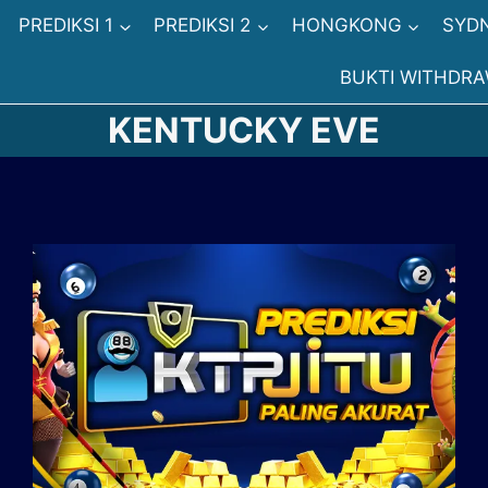
PREDIKSI 1
PREDIKSI 2
HONGKONG
SYD
BUKTI WITHDR
KENTUCKY EVE