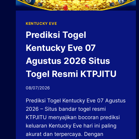
KENTUCKY EVE
Prediksi Togel
Kentucky Eve 07
Agustus 2026 Situs
Togel Resmi KTPJITU
08/07/2026
Prediksi Togel Kentucky Eve 07 Agustus
2026 – Situs bandar togel resmi
KTPJITU menyajikan bocoran prediksi
keluaran Kentucky Eve hari ini paling
akurat dan terpercaya. Dengan