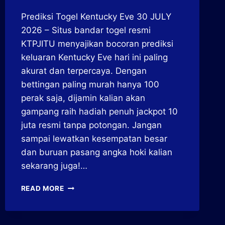
Prediksi Togel Kentucky Eve 30 JULY
2026 – Situs bandar togel resmi
KTPJITU menyajikan bocoran prediksi
keluaran Kentucky Eve hari ini paling
akurat dan terpercaya. Dengan
bettingan paling murah hanya 100
perak saja, dijamin kalian akan
gampang raih hadiah penuh jackpot 10
juta resmi tanpa potongan. Jangan
sampai lewatkan kesempatan besar
dan buruan pasang angka hoki kalian
sekarang juga!…
PREDIKSI
READ MORE
TOGEL
KENTUCKY
EVE