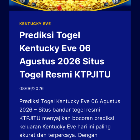
KENTUCKY EVE
Prediksi Togel
Kentucky Eve 06
Agustus 2026 Situs
Togel Resmi KTPJITU
08/06/2026
Prediksi Togel Kentucky Eve 06 Agustus
2026 – Situs bandar togel resmi
KTPJITU menyajikan bocoran prediksi
keluaran Kentucky Eve hari ini paling
akurat dan terpercaya. Dengan