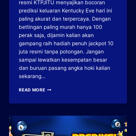
resmi KTPJITU menyajikan bocoran
prediksi keluaran Kentucky Eve hari ini
paling akurat dan terpercaya. Dengan
bettingan paling murah hanya 100
perak saja, dijamin kalian akan
gampang raih hadiah penuh jackpot 10
juta resmi tanpa potongan. Jangan
sampai lewatkan kesempatan besar
dan buruan pasang angka hoki kalian
sekarang…
PREDIKSI
READ MORE
TOGEL
KENTUCKY
EVE
03
AGUSTUS
2026
SITUS