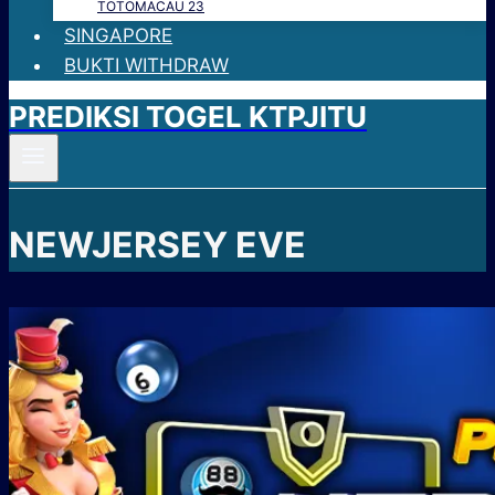
TOTOMACAU 23
SINGAPORE
BUKTI WITHDRAW
PREDIKSI TOGEL KTPJITU
NEWJERSEY EVE