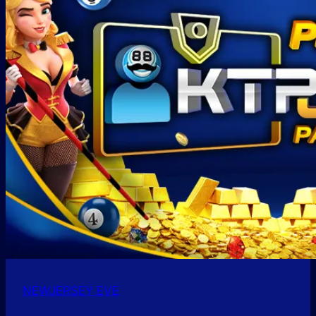
2026
Situs
Togel
Resmi
KTPJITU
NEWJERSEY EVE