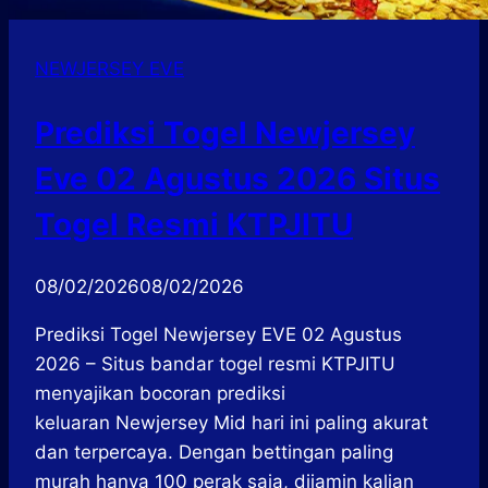
NEWJERSEY EVE
Prediksi Togel Newjersey
Eve 02 Agustus 2026 Situs
Togel Resmi KTPJITU
08/02/2026
08/02/2026
Prediksi Togel Newjersey EVE 02 Agustus
2026 – Situs bandar togel resmi KTPJITU
menyajikan bocoran prediksi
keluaran Newjersey Mid hari ini paling akurat
dan terpercaya. Dengan bettingan paling
murah hanya 100 perak saja, dijamin kalian