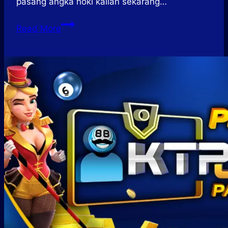
pasang angka hoki kalian sekarang…
Prediksi
Read More
Togel
Newjersey
Eve
05
Agustus
2026
Situs
Togel
Resmi
KTPJITU