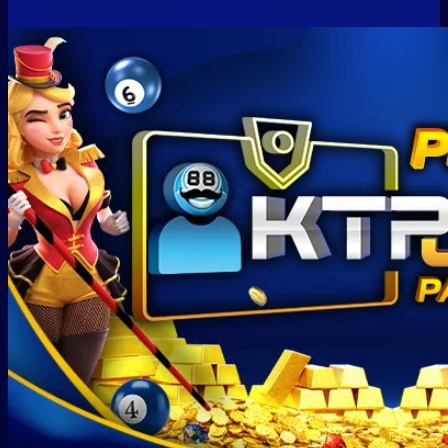
Newjersey
Eve
03
Agustus
2026
Situs
Togel
Resmi
KTPJITU