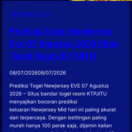
NEWJERSEY EVE
Prediksi Togel Newjersey
Eve 07 Agustus 2026 Situs
Togel Resmi KTPJITU
08/07/2026
08/07/2026
Prediksi Togel Newjersey EVE 07 Agustus
2026 – Situs bandar togel resmi KTPJITU
menyajikan bocoran prediksi
keluaran Newjersey Mid hari ini paling akurat
dan terpercaya. Dengan bettingan paling
murah hanya 100 perak saja, dijamin kalian