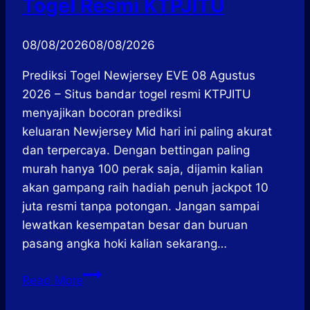
Togel Resmi KTPJITU
08/08/2026
08/08/2026
Prediksi Togel Newjersey EVE 08 Agustus
2026 – Situs bandar togel resmi KTPJITU
menyajikan bocoran prediksi
keluaran Newjersey Mid hari ini paling akurat
dan terpercaya. Dengan bettingan paling
murah hanya 100 perak saja, dijamin kalian
akan gampang raih hadiah penuh jackpot 10
juta resmi tanpa potongan. Jangan sampai
lewatkan kesempatan besar dan buruan
pasang angka hoki kalian sekarang…
Prediksi
Read More
Togel