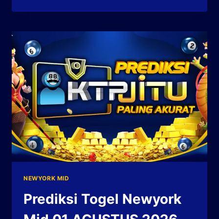
TOGEL
NEWYORK
MID
02
AGUSTUS
2026
SITUS
TOGEL
RESMI
KTPJITU
NEWYORK MID
Prediksi Togel Newyork