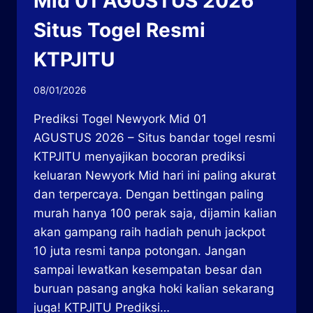
Mid 01 AGUSTUS 2026
Situs Togel Resmi
KTPJITU
08/01/2026
Prediksi Togel Newyork Mid 01
AGUSTUS 2026 – Situs bandar togel resmi
KTPJITU menyajikan bocoran prediksi
keluaran Newyork Mid hari ini paling akurat
dan terpercaya. Dengan bettingan paling
murah hanya 100 perak saja, dijamin kalian
akan gampang raih hadiah penuh jackpot
10 juta resmi tanpa potongan. Jangan
sampai lewatkan kesempatan besar dan
buruan pasang angka hoki kalian sekarang
juga! KTPJITU Prediksi…