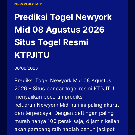
NEWYORK MID
Prediksi Togel Newyork
Mid 08 Agustus 2026
Situs Togel Resmi
KTPJITU
08/08/2026
Prediksi Togel Newyork Mid 08 Agustus
2026 – Situs bandar togel resmi KTPJITU
menyajikan bocoran prediksi
keluaran Newyork Mid hari ini paling akurat
dan terpercaya. Dengan bettingan paling
murah hanya 100 perak saja, dijamin kalian
akan gampang raih hadiah penuh jackpot