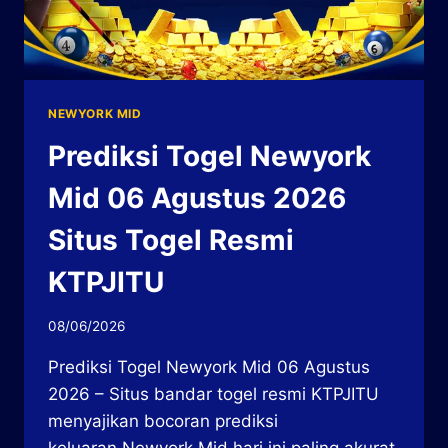
NEWYORK MID
Prediksi Togel Newyork
Mid 06 Agustus 2026
Situs Togel Resmi
KTPJITU
08/06/2026
Prediksi Togel Newyork Mid 06 Agustus
2026 – Situs bandar togel resmi KTPJITU
menyajikan bocoran prediksi