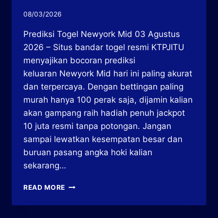
08/03/2026
Prediksi Togel Newyork Mid 03 Agustus
2026 – Situs bandar togel resmi KTPJITU
menyajikan bocoran prediksi
keluaran Newyork Mid hari ini paling akurat
dan terpercaya. Dengan bettingan paling
murah hanya 100 perak saja, dijamin kalian
akan gampang raih hadiah penuh jackpot
10 juta resmi tanpa potongan. Jangan
sampai lewatkan kesempatan besar dan
buruan pasang angka hoki kalian
sekarang…
PREDIKSI
READ MORE
TOGEL
NEWYORK
MID