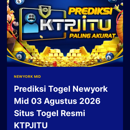
2026
SITUS
TOGEL
RESMI
KTPJITU
NEWYORK MID
Prediksi Togel Newyork
Mid 03 Agustus 2026
Situs Togel Resmi
KTPJITU