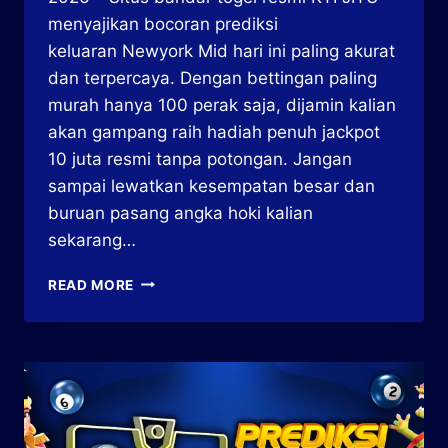
menyajikan bocoran prediksi
keluaran Newyork Mid hari ini paling akurat
dan terpercaya. Dengan bettingan paling
murah hanya 100 perak saja, dijamin kalian
akan gampang raih hadiah penuh jackpot
10 juta resmi tanpa potongan. Jangan
sampai lewatkan kesempatan besar dan
buruan pasang angka hoki kalian
sekarang…
PREDIKSI
READ MORE
TOGEL
NEWYORK
MID
05
AGUSTUS
2026
SITUS
TOGEL