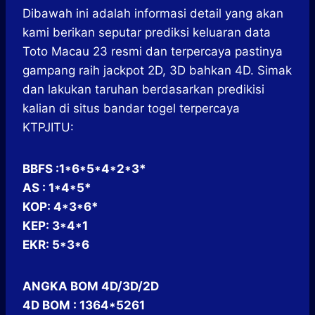
Dibawah ini adalah informasi detail yang akan
kami berikan seputar prediksi keluaran data
Toto Macau 23 resmi dan terpercaya pastinya
gampang raih jackpot 2D, 3D bahkan 4D. Simak
dan lakukan taruhan berdasarkan predikisi
kalian di situs bandar togel terpercaya
KTPJITU:
BBFS :1*6*5*4*2*3*
AS : 1*4*5*
KOP: 4*3*6*
KEP: 3*4*1
EKR: 5*3*6
ANGKA BOM 4D/3D/2D
4D BOM : 1364*5261