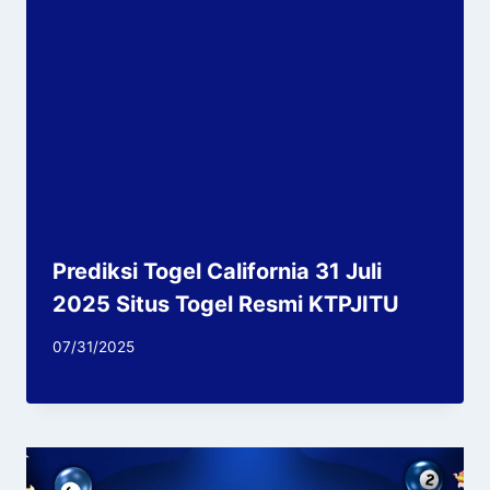
Prediksi Togel California 31 Juli
2025 Situs Togel Resmi KTPJITU
07/31/2025