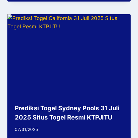
Prediksi Togel Sydney Pools 31 Juli
2025 Situs Togel Resmi KTPJITU
07/31/2025