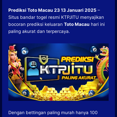
h
a
e
e
k
i
h
a
c
s
l
y
n
a
Prediksi Toto Macau 23 13 Januari 2025
–
t
e
s
e
p
e
r
Situs bandar togel resmi KTPJITU menyajikan
s
b
e
g
e
e
A
o
n
r
bocoran prediksi keluaran
Toto Macau
hari ini
p
o
g
a
paling akurat dan terpercaya.
p
k
e
m
r
Dengan bettingan paling murah hanya 100