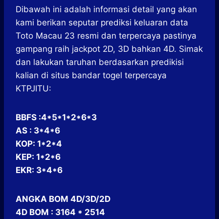
Dibawah ini adalah informasi detail yang akan
kami berikan seputar prediksi keluaran data
Toto Macau 23 resmi dan terpercaya pastinya
gampang raih jackpot 2D, 3D bahkan 4D. Simak
dan lakukan taruhan berdasarkan predikisi
kalian di situs bandar togel terpercaya
KTPJITU:
BBFS :4*5*1*2*6*3
AS : 3*4*6
KOP: 1*2*4
KEP: 1*2*6
EKR: 3*4*6
ANGKA BOM 4D/3D/2D
4D BOM : 3164 * 2514