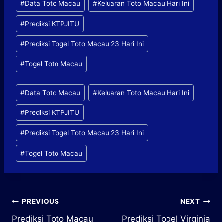
#
Data Toto Macau
#
Keluaran Toto Macau Hari Ini
o
#
Prediksi KTPJITU
s
t
#
Prediksi Togel Toto Macau 23 Hari Ini
T
a
#
Togel Toto Macau
g
Post
s
#
Data Toto Macau
#
Keluaran Toto Macau Hari Ini
Tags:
:
#
Prediksi KTPJITU
#
Prediksi Togel Toto Macau 23 Hari Ini
#
Togel Toto Macau
Post
PREVIOUS
NEXT
Prediksi Toto Macau
Prediksi Togel Virginia