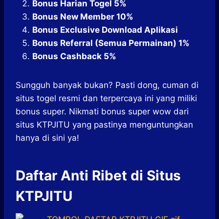
Bonus Harian Togel 5%
Bonus New Member 10%
Bonus Exclusive Download Aplikasi
Bonus Referral (Semua Permainan) 1%
Bonus Cashback 5%
Sungguh banyak bukan? Pasti dong, cuman di
situs togel resmi dan terpercaya ini yang miliki
bonus super. Nikmati bonus super wow dari
situs KTPJITU yang pastinya menguntungkan
hanya di sini ya!
Daftar Anti Ribet di Situs
KTPJITU