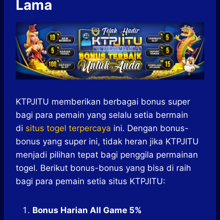
Lama
KTPJITU memberikan berbagai bonus super
bagi para pemain yang selalu setia bermain
di
situs togel terpercaya
ini. Dengan bonus-
bonus yang super ini, tidak heran jika KTPJITU
menjadi pilihan tepat bagi penggila permainan
togel. Berikut bonus-bonus yang bisa di raih
bagi para pemain setia situs KTPJITU:
Bonus Harian All Game 5%