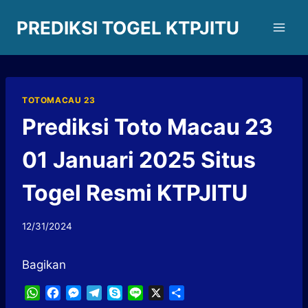
Skip
PREDIKSI TOGEL KTPJITU
to
content
TOTOMACAU 23
Prediksi Toto Macau 23
01 Januari 2025 Situs
Togel Resmi KTPJITU
12/31/2024
Bagikan
W
F
M
T
S
L
X
S