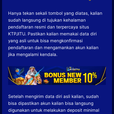
Hanya tekan sekali tombol yang diatas, kalian
sudah langsung di tujukan kehalaman
pendaftaran resmi dan terpercaya situs
KTPJITU. Pastikan kalian memakai data diri
yang asli untuk bisa mengkonfirmasi
pendaftaran dan mengamankan akun kalian
jika mengalami kendala.
Setelah mengirim data diri asli kalian, sudah
bisa dipastikan akun kalian bisa langsung
digunakan untuk melakukan deposit minimal