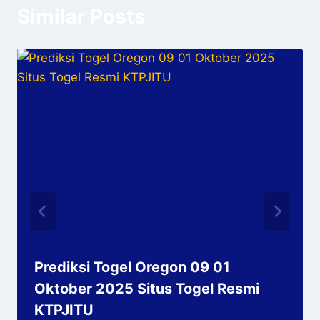
Similar Posts
Prediksi Togel Oregon 09 01
Oktober 2025 Situs Togel Resmi
KTPJITU