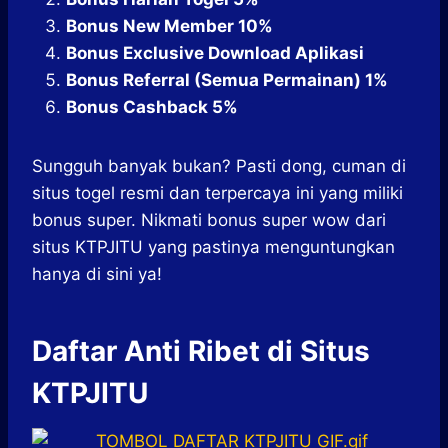
Bonus New Member 10%
Bonus Exclusive Download Aplikasi
Bonus Referral (Semua Permainan) 1%
Bonus Cashback 5%
Sungguh banyak bukan? Pasti dong, cuman di
situs togel resmi dan terpercaya ini yang miliki
bonus super. Nikmati bonus super wow dari
situs KTPJITU yang pastinya menguntungkan
hanya di sini ya!
Daftar Anti Ribet di Situs
KTPJITU