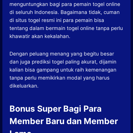
menguntungkan bagi para pemain togel online
di seluruh Indonesia. Bagaimana tidak, cuman
di situs togel resmi ini para pemain bisa
tentang dalam bermain togel online tanpa perlu
khawatir akan kekalahan.
Dengan peluang menang yang begitu besar
dan juga prediksi togel paling akurat, dijamin
kalian bisa gampang untuk raih kemenangan
tanpa perlu memikirkan modal yang harus
dikeluarkan.
Bonus Super Bagi Para
Member Baru dan Member