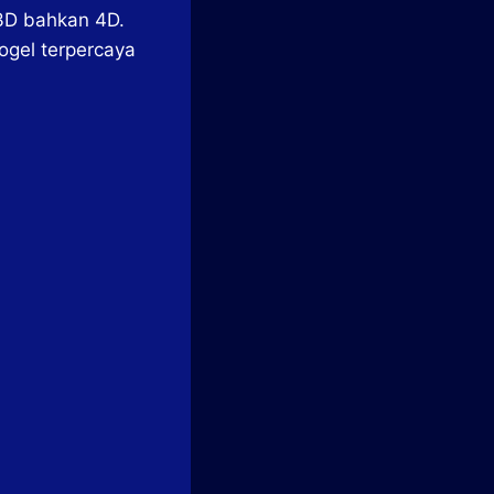
 3D bahkan 4D.
togel terpercaya