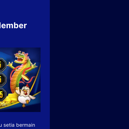
Member
u setia bermain