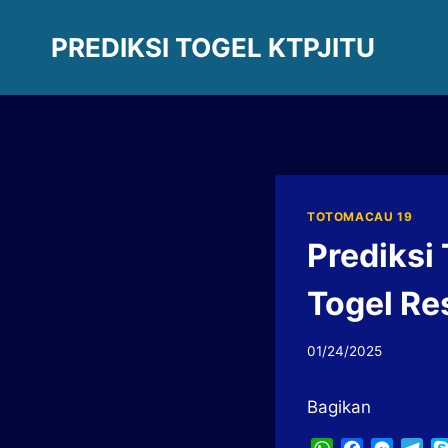
Skip
to
PREDIKSI TOGEL KTPJITU
content
TOTOMACAU 19
Prediksi
Togel Re
01/24/2025
Bagikan