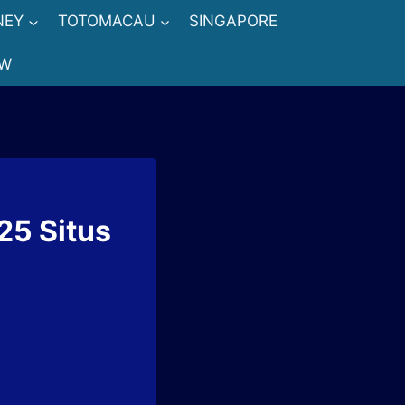
NEY
TOTOMACAU
SINGAPORE
AW
25 Situs