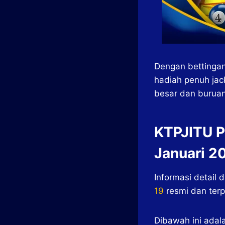
Dengan bettingan
hadiah penuh jac
besar dan buruan
KTPJITU Pr
Januari 2
Informasi detail 
19
resmi dan terp
Dibawah ini adala