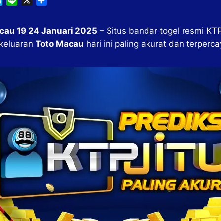
S
L
X
S
k
i
h
y
n
a
acau 19 24 Januari 2025
– Situs bandar togel resmi KT
p
e
r
 keluaran
e
Toto Macau
e
hari ini paling akurat dan terperca