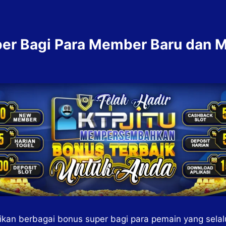
er Bagi Para Member Baru dan 
an berbagai bonus super bagi para pemain yang selal