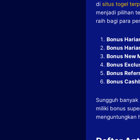
di
situs togel ter
menjadi pilihan t
raih bagi para pe
Bonus Haria
Bonus Haria
Bonus New 
Bonus Exclu
Bonus Refer
Bonus Cash
Sungguh banyak b
miliki bonus sup
menguntungkan ha