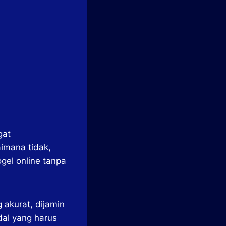
gat
aimana tidak,
ogel online tanpa
 akurat, dijamin
dal yang harus