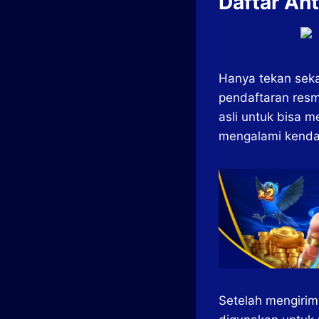
Daftar Ant
Hanya tekan seka
pendaftaran resm
asli untuk bisa 
mengalami kenda
Setelah mengirim 