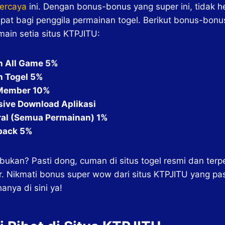
percaya
ini. Dengan bonus-bonus yang super ini, tidak h
epat bagi penggila permainan togel. Berikut bonus-bonu
main setia situs KTPJITU:
n All Game 5%
n Togel 5%
Member 10%
sive Download Aplikasi
ral (Semua Permainan) 1%
back 5%
ukan? Pasti dong, cuman di situs togel resmi dan terpe
er. Nikmati bonus super wow dari situs KTPJITU yang pa
nya di sini ya!