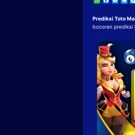
W
F
M
T
h
a
e
e
a
c
s
l
Prediksi Toto M
t
e
s
e
bocoran prediksi
s
b
e
g
A
o
n
r
p
o
g
a
p
k
e
m
r