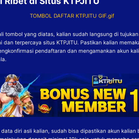
i Ribet di Situs KTPJITU
li tombol yang diatas, kalian sudah langsung di tujuka
i dan terpercaya situs KTPJITU. Pastikan kalian memaka
mengkonfirmasi pendaftaran dan mengamankan akun kali
la.
data diri asli kalian, sudah bisa dipastikan akun kalian