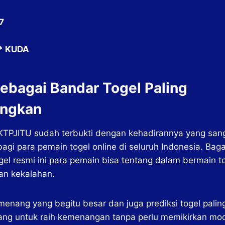
7
 * KUDA
Sebag
ai Bandar Togel Paling
ngkan
 KTPJITU sudah terbukti dengan kehadirannya yang san
gi para pemain togel online di seluruh Indonesia. Bag
gel resmi ini para pemain bisa tentang dalam bermain t
kan kekalahan.
enang yang begitu besar dan juga prediksi togel paling
ang untuk raih kemenangan tanpa perlu memikirkan mo