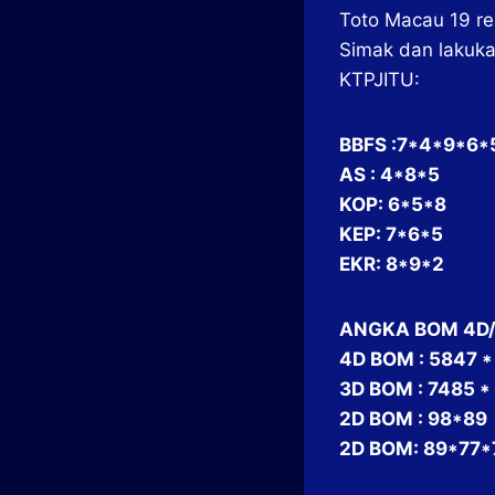
Toto Macau 19 re
Simak dan lakukan
KTPJITU:
BBFS :7*4*9*6*
AS : 4*8*5
KOP: 6*5*8
KEP: 7*6*5
EKR: 8*9*2
ANGKA BOM 4D/
4D BOM : 5847 *
3D BOM : 7485 *
2D BOM : 98*89
2D BOM: 89*77*