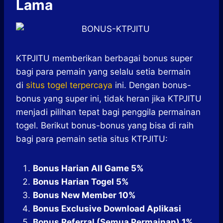
Lama
KTPJITU memberikan berbagai bonus super
bagi para pemain yang selalu setia bermain
di
situs togel terpercaya
ini. Dengan bonus-
bonus yang super ini, tidak heran jika KTPJITU
menjadi pilihan tepat bagi penggila permainan
togel. Berikut bonus-bonus yang bisa di raih
bagi para pemain setia situs KTPJITU:
Bonus Harian All Game 5%
Bonus Harian Togel 5%
Bonus New Member 10%
Bonus Exclusive Download Aplikasi
Bonus Referral (Semua Permainan) 1%