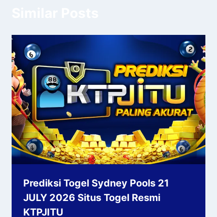
Similar Posts
Prediksi Togel Sydney Pools 21
JULY 2026 Situs Togel Resmi
KTPJITU