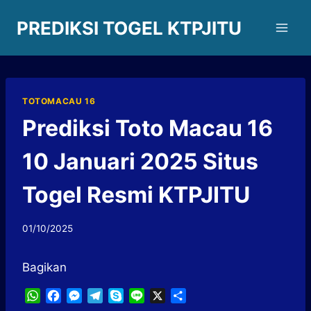
Skip
PREDIKSI TOGEL KTPJITU
to
content
TOTOMACAU 16
Prediksi Toto Macau 16
10 Januari 2025 Situs
Togel Resmi KTPJITU
01/10/2025
Bagikan
W
F
M
T
S
L
X
S