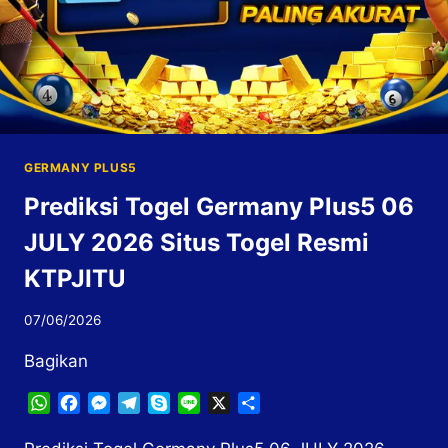
GERMANY PLUS5
Prediksi Togel Germany Plus5 06
JULY 2026 Situs Togel Resmi
KTPJITU
07/06/2026
Bagikan
WhatsApp
Facebook
Messenger
Telegram
Skype
Line
X
Share