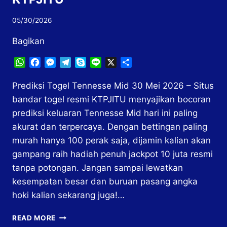
05/30/2026
Bagikan
WhatsApp
Facebook
Messenger
Telegram
Skype
Line
X
Share
Prediksi Togel Tennesse Mid 30 Mei 2026 – Situs
bandar togel resmi KTPJITU menyajikan bocoran
prediksi keluaran Tennesse Mid hari ini paling
akurat dan terpercaya. Dengan bettingan paling
murah hanya 100 perak saja, dijamin kalian akan
gampang raih hadiah penuh jackpot 10 juta resmi
tanpa potongan. Jangan sampai lewatkan
kesempatan besar dan buruan pasang angka
hoki kalian sekarang juga!…
PREDIKSI
READ MORE
TOGEL