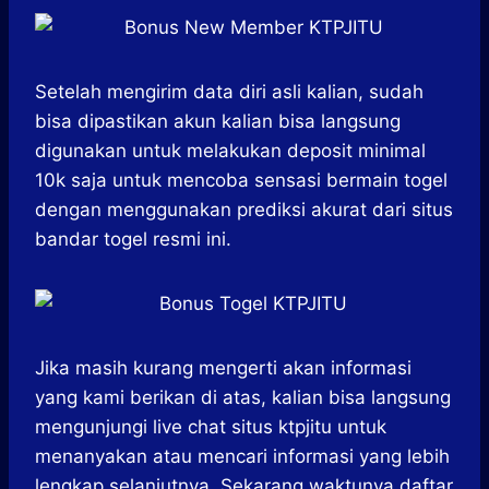
Setelah mengirim data diri asli kalian, sudah
bisa dipastikan akun kalian bisa langsung
digunakan untuk melakukan deposit minimal
10k saja untuk mencoba sensasi bermain togel
dengan menggunakan prediksi akurat dari situs
bandar togel resmi ini.
Jika masih kurang mengerti akan informasi
yang kami berikan di atas, kalian bisa langsung
mengunjungi live chat situs ktpjitu untuk
menanyakan atau mencari informasi yang lebih
lengkap selanjutnya. Sekarang waktunya daftar