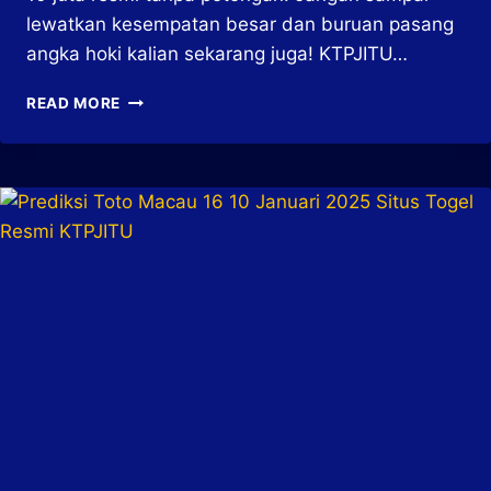
lewatkan kesempatan besar dan buruan pasang
angka hoki kalian sekarang juga! KTPJITU…
PREDIKSI
READ MORE
TOGEL
HONGKONG
POOLS
01
JANUARY
2026
SITUS
TOGEL
RESMI
KTPJITU