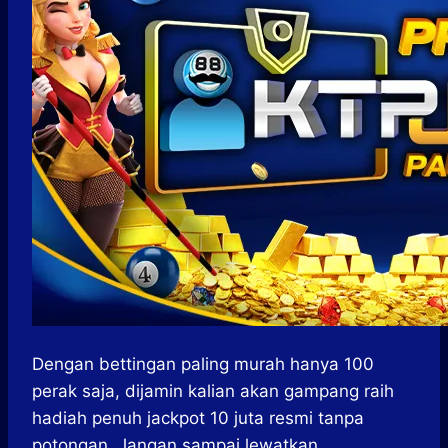
Dengan bettingan paling murah hanya 100
perak saja, dijamin kalian akan gampang raih
hadiah penuh jackpot 10 juta resmi tanpa
potongan. Jangan sampai lewatkan