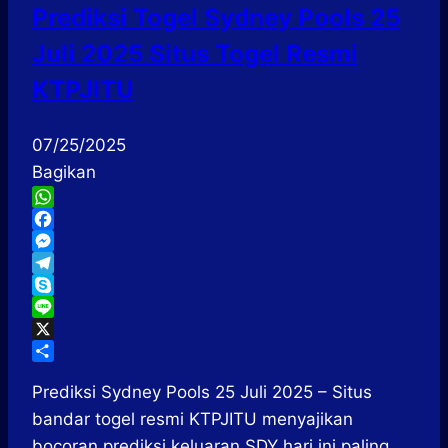
Prediksi Togel Sydney Pools 25
Togel
Juli 2025 Situs Togel Resmi
Resmi
KTPJITU
KTPJITU
07/25/2025
Bagikan
WhatsApp
Facebook
Messenger
Telegram
Skype
Line
X
Share
Prediksi Sydney Pools 25 Juli 2025 – Situs
bandar togel resmi KTPJITU menyajikan
bocoran prediksi keluaran SDY hari ini paling