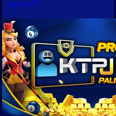
Prediksi
Read More
Togel
Oregon
06
15
February
2026
Situs
Togel
Resmi
KTPJITU