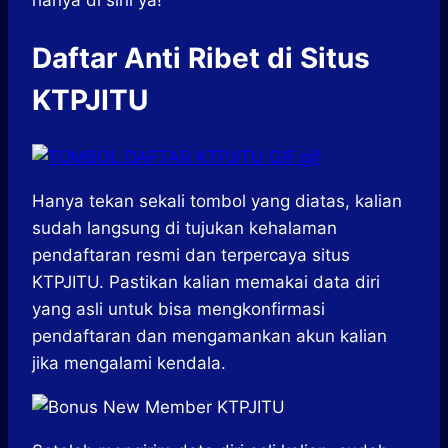
Daftar Anti Ribet di Situs
KTPJITU
Hanya tekan sekali tombol yang diatas, kalian
sudah langsung di tujukan kehalaman
pendaftaran resmi dan terpercaya situs
KTPJITU. Pastikan kalian memakai data diri
yang asli untuk bisa mengkonfirmasi
pendaftaran dan mengamankan akun kalian
jika mengalami kendala.