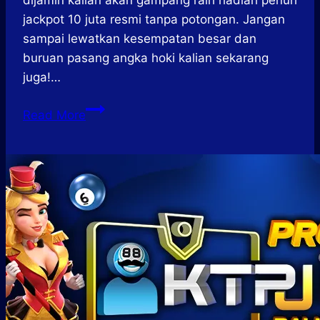
dijamin kalian akan gampang raih hadiah penuh
jackpot 10 juta resmi tanpa potongan. Jangan
sampai lewatkan kesempatan besar dan
buruan pasang angka hoki kalian sekarang
juga!…
Prediksi
Read More
Toto
Macau
13
11
JUNI
2026
Situs
Togel
Resmi
KTPJITU