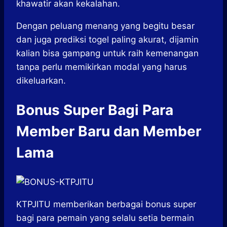
khawatir akan kekalahan.
Dengan peluang menang yang begitu besar
dan juga prediksi togel paling akurat, dijamin
kalian bisa gampang untuk raih kemenangan
tanpa perlu memikirkan modal yang harus
dikeluarkan.
Bonus Super Bagi Para
Member Baru dan Member
Lama
KTPJITU memberikan berbagai bonus super
bagi para pemain yang selalu setia bermain