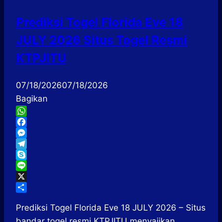
Prediksi Togel Florida Eve 18
JULY 2026 Situs Togel Resmi
KTPJITU
07/18/2026
07/18/2026
Bagikan
WhatsApp
Facebook
Messenger
Telegram
Skype
Line
X
Share
Prediksi Togel Florida Eve 18 JULY 2026 – Situs
bandar togel resmi KTPJITU menyajikan