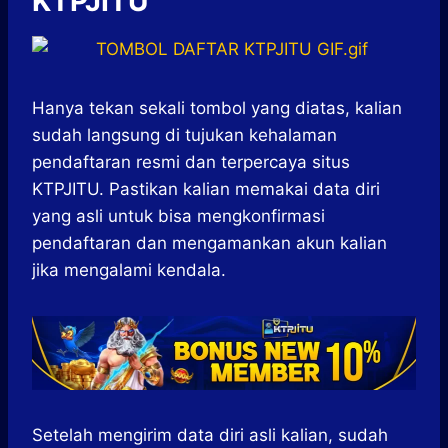
KTPJITU
Hanya tekan sekali tombol yang diatas, kalian
sudah langsung di tujukan kehalaman
pendaftaran resmi dan terpercaya situs
KTPJITU. Pastikan kalian memakai data diri
yang asli untuk bisa mengkonfirmasi
pendaftaran dan mengamankan akun kalian
jika mengalami kendala.
Setelah mengirim data diri asli kalian, sudah