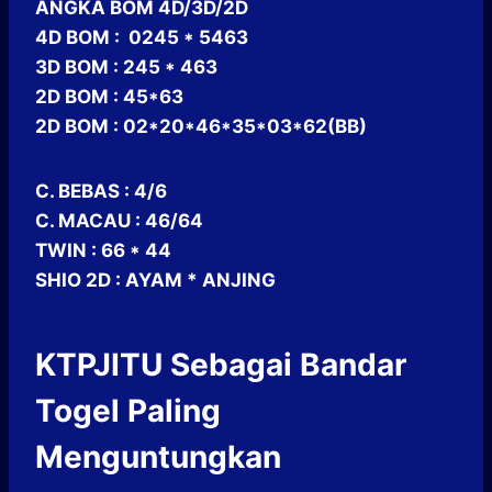
ANGKA BOM 4D/3D/2D
4D BOM : 0245 * 5463
3D BOM : 245 * 463
2D BOM : 45*63
2D BOM : 02*20*46*35*03*62(BB)
C. BEBAS : 4/6
C. MACAU : 46/64
TWIN : 66 * 44
SHIO 2D : AYAM * ANJING
KTPJITU Sebagai Bandar
Togel Paling
Menguntungkan