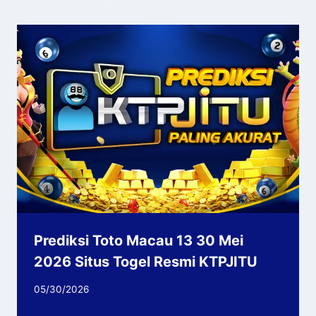
Prediksi Toto Macau 13 30 Mei
2026 Situs Togel Resmi KTPJITU
05/30/2026