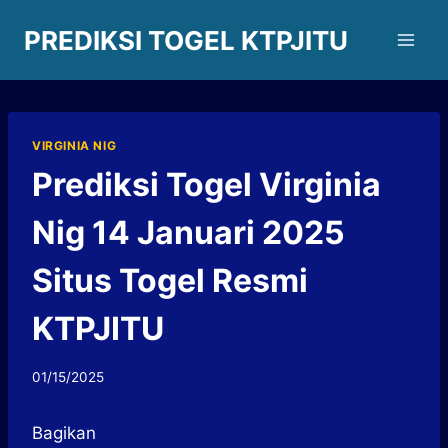
Skip
PREDIKSI TOGEL KTPJITU
to
content
VIRGINIA NIG
Prediksi Togel Virginia
Nig 14 Januari 2025
Situs Togel Resmi
KTPJITU
01/15/2025
Bagikan