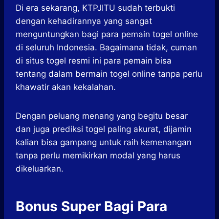
Di era sekarang, KTPJITU sudah terbukti
dengan kehadirannya yang sangat
menguntungkan bagi para pemain togel online
di seluruh Indonesia. Bagaimana tidak, cuman
di situs togel resmi ini para pemain bisa
tentang dalam bermain togel online tanpa perlu
khawatir akan kekalahan.
Dengan peluang menang yang begitu besar
dan juga prediksi togel paling akurat, dijamin
kalian bisa gampang untuk raih kemenangan
tanpa perlu memikirkan modal yang harus
dikeluarkan.
Bonus Super Bagi Para