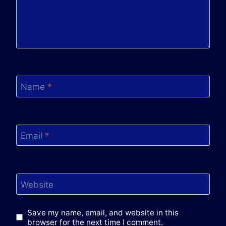
Name
*
Email
*
Website
Save my name, email, and website in this
browser for the next time I comment.