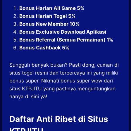
Bonus Harian All Game 5%
Bonus Harian Togel 5%
Bonus New Member 10%
Bonus Exclusive Download Aplikasi
Bonus Referral (Semua Permainan) 1%
Bonus Cashback 5%
Sungguh banyak bukan? Pasti dong, cuman di
situs togel resmi dan terpercaya ini yang miliki
bonus super. Nikmati bonus super wow dari
situs KTPJITU yang pastinya menguntungkan
hanya di sini ya!
Daftar Anti Ribet di Situs