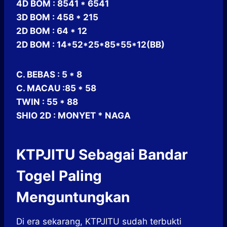
4D BOM : 8541 * 6541
3D BOM : 458 * 215
2D BOM : 64 * 12
2D BOM : 14*52*25*85*55*12(BB)
C. BEBAS : 5 * 8
C. MACAU :85 * 58
TWIN : 55 * 88
SHIO 2D : MONYET * NAGA
KTPJITU Sebagai Bandar
Togel Paling
Menguntungkan
Di era sekarang, KTPJITU sudah terbukti