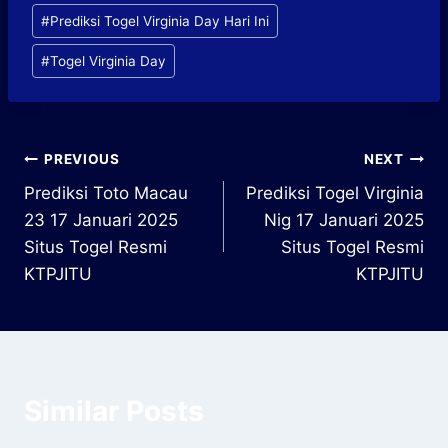
#
Prediksi Togel Virginia Day Hari Ini
#
Togel Virginia Day
Post
PREVIOUS
NEXT
Prediksi Toto Macau
Prediksi Togel Virginia
navigation
23 17 Januari 2025
Nig 17 Januari 2025
Situs Togel Resmi
Situs Togel Resmi
KTPJITU
KTPJITU
Similar Posts