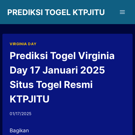
Skip
PREDIKSI TOGEL KTPJITU
to
content
VIRGINIA DAY
Prediksi Togel Virginia
Day 17 Januari 2025
Situs Togel Resmi
KTPJITU
01/17/2025
Bagikan