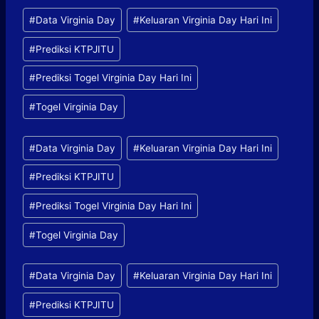
P
#
Data Virginia Day
#
Keluaran Virginia Day Hari Ini
o
#
Prediksi KTPJITU
s
t
#
Prediksi Togel Virginia Day Hari Ini
T
a
#
Togel Virginia Day
g
P
s
#
Data Virginia Day
#
Keluaran Virginia Day Hari Ini
o
:
#
Prediksi KTPJITU
s
t
#
Prediksi Togel Virginia Day Hari Ini
T
a
#
Togel Virginia Day
g
Post
s
#
Data Virginia Day
#
Keluaran Virginia Day Hari Ini
Tags:
:
#
Prediksi KTPJITU