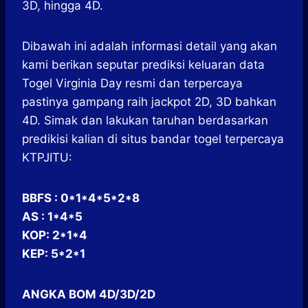
3D, hingga 4D.
Dibawah ini adalah informasi detail yang akan
kami berikan seputar prediksi keluaran data
Togel Virginia Day resmi dan terpercaya
pastinya gampang raih jackpot 2D, 3D bahkan
4D. Simak dan lakukan taruhan berdasarkan
predikisi kalian di situs bandar togel terpercaya
KTPJITU:
BBFS : 0*1*4*5*2*8
AS : 1*4*5
KOP: 2*1*4
KEP: 5*2*1
ANGKA BOM 4D/3D/2D