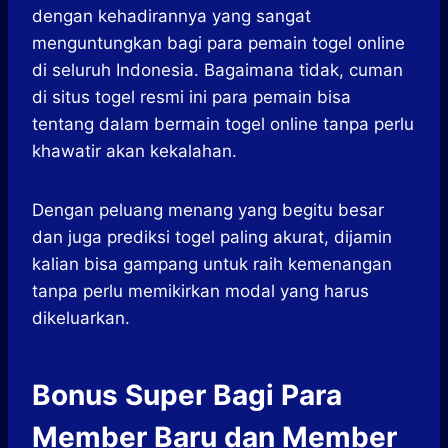
dengan kehadirannya yang sangat
menguntungkan bagi para pemain togel online
di seluruh Indonesia. Bagaimana tidak, cuman
di situs togel resmi ini para pemain bisa
tentang dalam bermain togel online tanpa perlu
khawatir akan kekalahan.
Dengan peluang menang yang begitu besar
dan juga prediksi togel paling akurat, dijamin
kalian bisa gampang untuk raih kemenangan
tanpa perlu memikirkan modal yang harus
dikeluarkan.
Bonus Super Bagi Para
Member Baru dan Member