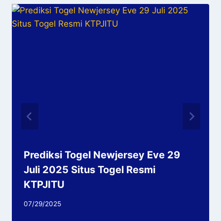
Prediksi Togel Newjersey Eve 29
Juli 2025 Situs Togel Resmi
KTPJITU
07/29/2025