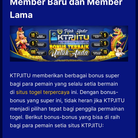
Member Baru dan Member
Lama
KTPJITU memberikan berbagai bonus super
bagi para pemain yang selalu setia bermain
di
situs togel terpercaya
ini. Dengan bonus-
bonus yang super ini, tidak heran jika KTPJITU
menjadi pilihan tepat bagi penggila permainan
togel. Berikut bonus-bonus yang bisa di raih
bagi para pemain setia situs KTPJITU: