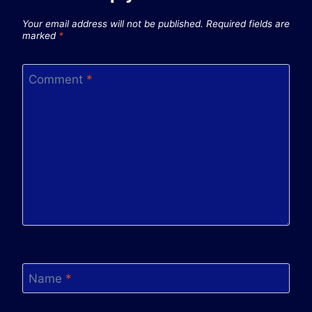
Your email address will not be published.
Required fields are
marked
*
Comment
*
Name
*