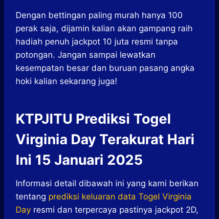
Dengan bettingan paling murah hanya 100
perak saja, dijamin kalian akan gampang raih
hadiah penuh jackpot 10 juta resmi tanpa
potongan. Jangan sampai lewatkan
kesempatan besar dan buruan pasang angka
hoki kalian sekarang juga!
KTPJITU Prediksi Togel
Virginia Day Terakurat Hari
Ini 15 Januari 2025
Informasi detail dibawah ini yang kami berikan
tentang
prediksi keluaran data Togel Virginia
Day
resmi dan terpercaya pastinya jackpot 2D,