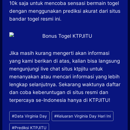
10k saja untuk mencoba sensasi bermain togel
dengan menggunakan prediksi akurat dari situs
bandar togel resmi ini.
Jika masih kurang mengerti akan informasi
yang kami berikan di atas, kalian bisa langsung
mengunjungi live chat situs ktpjitu untuk
menanyakan atau mencari informasi yang lebih
lengkap selanjutnya. Sekarang waktunya daftar
dan coba keberuntugan di situs resmi dan
terpercaya se-Indonesia hanya di KTPJITU!
P
#
Data Virginia Day
#
Keluaran Virginia Day Hari Ini
o
#
Prediksi KTPJITU
s