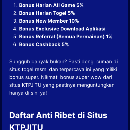
Bonus Harian All Game 5%
Bonus Harian Togel 5%
Bonus New Member 10%
Bonus Exclusive Download Aplikasi
Bonus Referral (Semua Permainan) 1%
Bonus Cashback 5%
Sungguh banyak bukan? Pasti dong, cuman di
situs togel resmi dan terpercaya ini yang miliki
bonus super. Nikmati bonus super wow dari
situs KTPJITU yang pastinya menguntungkan
hanya di sini ya!
Daftar Anti Ribet di Situs
KTPJITU