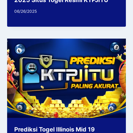
06/26/2025
Prediksi Togel Illinois Mid 19