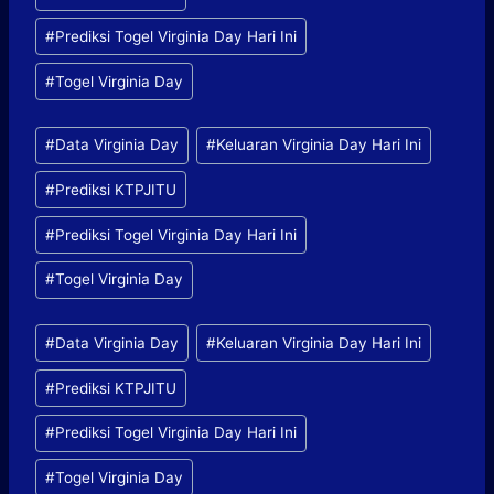
t
#
Prediksi Togel Virginia Day Hari Ini
T
a
#
Togel Virginia Day
g
P
s
#
Data Virginia Day
#
Keluaran Virginia Day Hari Ini
o
:
#
Prediksi KTPJITU
s
t
#
Prediksi Togel Virginia Day Hari Ini
T
a
#
Togel Virginia Day
g
P
s
#
Data Virginia Day
#
Keluaran Virginia Day Hari Ini
o
:
#
Prediksi KTPJITU
s
t
#
Prediksi Togel Virginia Day Hari Ini
T
a
#
Togel Virginia Day