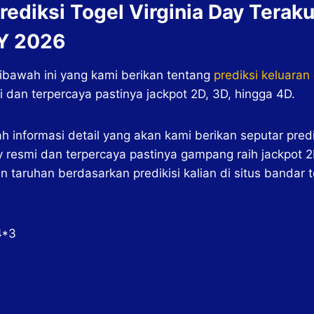
ediksi Togel Virginia Day Teraku
LY 2026
dibawah ini yang kami berikan tentang
prediksi keluaran
 dan terpercaya pastinya jackpot 2D, 3D, hingga 4D.
h informasi detail yang akan kami berikan seputar pred
ay resmi dan terpercaya pastinya gampang raih jackpot 
 taruhan berdasarkan predikisi kalian di situs bandar 
4*3