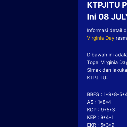
KTPJITU Pr
Ini 08 JU
Informasi detail 
Virginia Day
resmi
Dibawah ini adala
Togel Virginia D
Simak dan lakukan
KTPJITU:
BBFS : 1*9*8*5*
AS : 1*8*4
KOP : 9*5*3
KEP : 8*4*1
EKR : 5*3*9