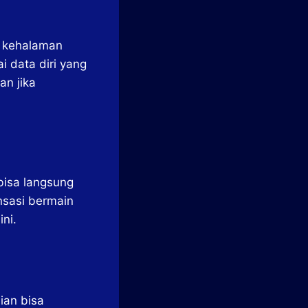
n kehalaman
i data diri yang
an jika
 bisa langsung
nsasi bermain
ni.
ian bisa