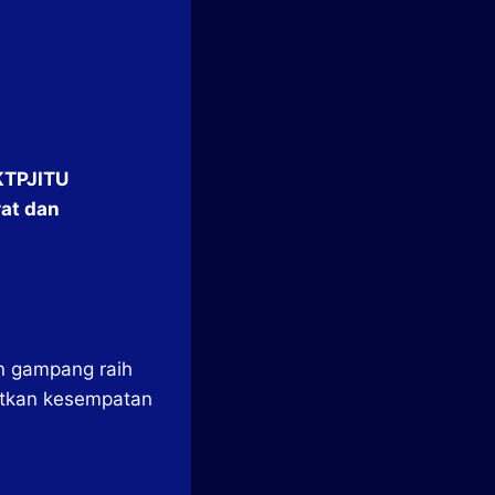
 KTPJITU
rat dan
an gampang raih
atkan kesempatan