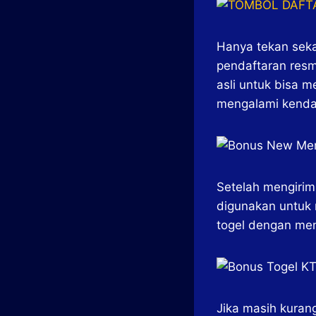
Hanya tekan seka
pendaftaran resm
asli untuk bisa 
mengalami kenda
Setelah mengirim 
digunakan untuk 
togel dengan meng
Jika masih kurang