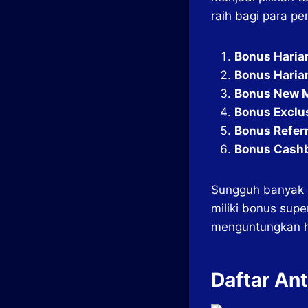
raih bagi para pe
Bonus Haria
Bonus Haria
Bonus New 
Bonus Exclu
Bonus Refer
Bonus Cash
Sungguh banyak b
miliki bonus sup
menguntungkan ha
Daftar Ant