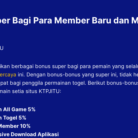
er Bagi Para Member Baru dan 
an berbagai bonus super bagi para pemain yang selal
percaya
ini. Dengan bonus-bonus yang super ini, tidak h
epat bagi penggila permainan togel. Berikut bonus-bonu
main setia situs KTPJITU:
n All Game 5%
n Togel 5%
Member 10%
sive Download Aplikasi