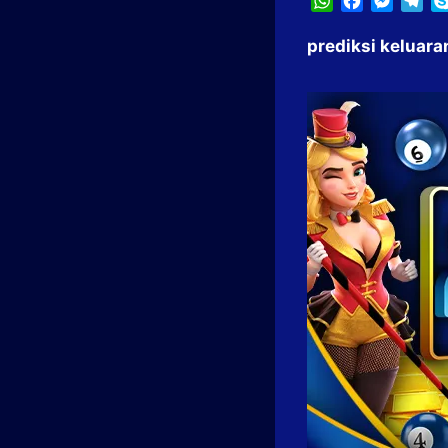
W
F
M
T
h
a
e
e
a
c
s
l
prediksi keluara
t
e
s
e
s
b
e
g
A
o
n
r
p
o
g
a
p
k
e
m
r