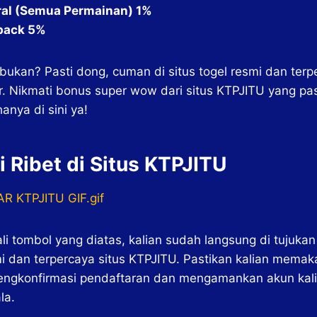
ral (Semua Permainan) 1%
back 5%
ukan? Pasti dong, cuman di situs togel resmi dan terpe
er. Nikmati bonus super wow dari situs KTPJITU yang pa
nya di sini ya!
i Ribet di Situs KTPJITU
li tombol yang diatas, kalian sudah langsung di tujuka
i dan terpercaya situs KTPJITU. Pastikan kalian memaka
mengkonfirmasi pendaftaran dan mengamankan akun kali
la.