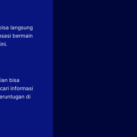
 bisa langsung
nsasi bermain
ni.
ian bisa
cari informasi
eruntugan di