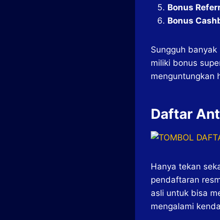
Bonus Refer
Bonus Cash
Sungguh banyak b
miliki bonus sup
menguntungkan ha
Daftar Ant
Hanya tekan seka
pendaftaran resm
asli untuk bisa 
mengalami kenda