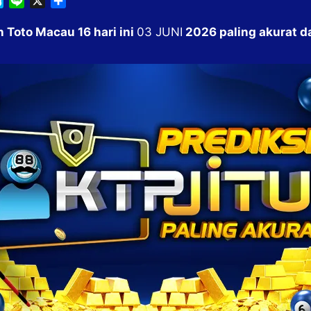
S
L
X
S
k
i
h
y
n
a
n Toto Macau 16 hari ini
03 JUNI
2026 paling akurat d
p
e
r
e
e