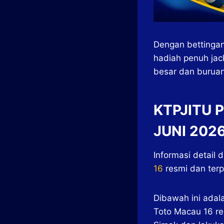
Dengan bettingan
hadiah penuh jac
besar dan buruan
KTPJITU Pr
JUNI 202
Informasi detail 
16
resmi dan terp
Dibawah ini adala
Toto Macau 16 re