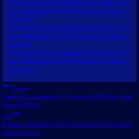
Post
#
Data Toto Macau 13
#
Keluaran Toto Macau 13
Tags:
hari ini
#
Prediksi KTPJITU
#
Prediksi Toto Macau
13 Hari ini
Post
#
Data Toto Macau 13
#
Keluaran Toto Macau 13
Tags:
hari ini
#
Prediksi KTPJITU
#
Prediksi Toto Macau
13 Hari in
Post
#
Data Toto Macau 13
#
Keluaran Toto Macau 13
Tags:
hari ini
#
Prediksi KTPJITU
#
Prediksi Toto Macau
13 Hari ini
Post
Previous
Prediksi Toto Macau 00 27 Januari 2025 Situs Togel
navigation
Resmi KTPJITU
Next
Prediksi Toto Macau 16 27 Januari 2025 Situs Togel
Resmi KTPJITU