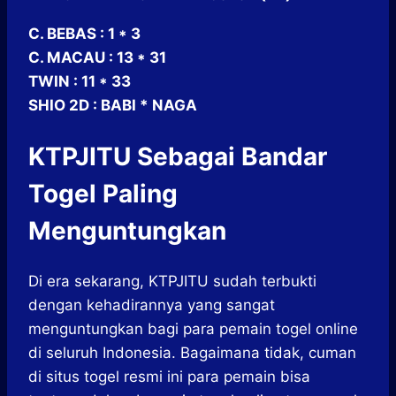
C. BEBAS : 1 * 3
C. MACAU : 13 * 31
TWIN : 11 * 33
SHIO 2D : BABI * NAGA
KTPJITU Sebagai Bandar
Togel Paling
Menguntungkan
Di era sekarang, KTPJITU sudah terbukti
dengan kehadirannya yang sangat
menguntungkan bagi para pemain togel online
di seluruh Indonesia. Bagaimana tidak, cuman
di situs togel resmi ini para pemain bisa