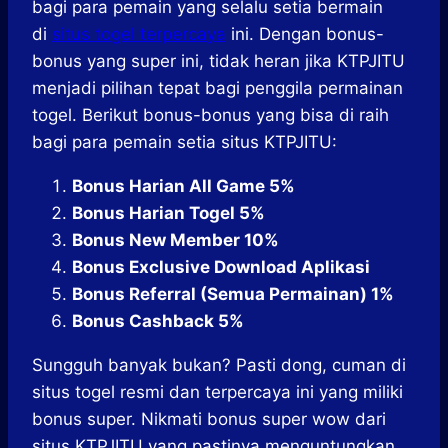
bagi para pemain yang selalu setia bermain
di
situs togel terpercaya
ini. Dengan bonus-
bonus yang super ini, tidak heran jika KTPJITU
menjadi pilihan tepat bagi penggila permainan
togel. Berikut bonus-bonus yang bisa di raih
bagi para pemain setia situs KTPJITU:
Bonus Harian All Game 5%
Bonus Harian Togel 5%
Bonus New Member 10%
Bonus Exclusive Download Aplikasi
Bonus Referral (Semua Permainan) 1%
Bonus Cashback 5%
Sungguh banyak bukan? Pasti dong, cuman di
situs togel resmi dan terpercaya ini yang miliki
bonus super. Nikmati bonus super wow dari
situs KTPJITU yang pastinya menguntungkan