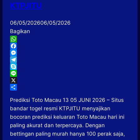
KTPJITU
06/05/2026
06/05/2026
Bagikan
WhatsApp
Facebook
Messenger
Telegram
Skype
Line
X
Share
Prediksi Toto Macau 13 05 JUNI 2026 – Situs
bandar togel resmi KTPJITU menyajikan
bocoran prediksi keluaran Toto Macau hari ini
paling akurat dan terpercaya. Dengan
bettingan paling murah hanya 100 perak saja,