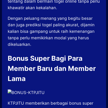
tentang dalam bermain togel online tanpa perlu
khawatir akan kekalahan.
Dengan peluang menang yang begitu besar
dan juga prediksi togel paling akurat, dijamin
kalian bisa gampang untuk raih kemenangan
tanpa perlu memikirkan modal yang harus
dikeluarkan.
Bonus Super Bagi Para
Member Baru dan Member
Lama
KTPJITU memberikan berbagai bonus super