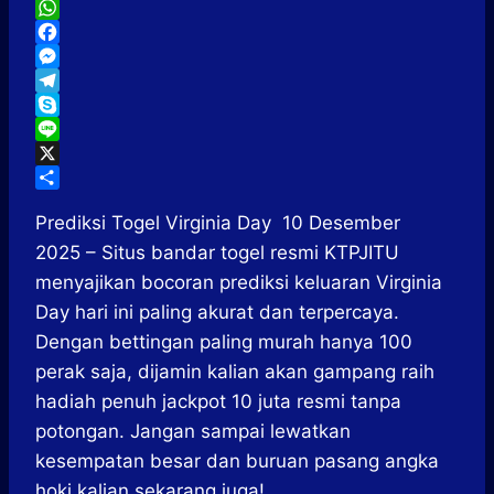
WhatsApp
Facebook
Messenger
Telegram
Skype
Line
X
Share
Prediksi Togel Virginia Day 10 Desember
2025 – Situs bandar togel resmi KTPJITU
menyajikan bocoran prediksi keluaran Virginia
Day hari ini paling akurat dan terpercaya.
Dengan bettingan paling murah hanya 100
perak saja, dijamin kalian akan gampang raih
hadiah penuh jackpot 10 juta resmi tanpa
potongan. Jangan sampai lewatkan
kesempatan besar dan buruan pasang angka
hoki kalian sekarang juga!…