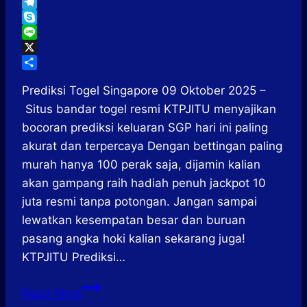
Messenger
Telegram
Skype
Line
X
Share
Prediksi Togel Singapore 09 Oktober 2025 –
Situs bandar togel resmi KTPJITU menyajikan
bocoran prediksi keluaran SGP hari ini paling
akurat dan terpercaya Dengan bettingan paling
murah hanya 100 perak saja, dijamin kalian
akan gampang raih hadiah penuh jackpot 10
juta resmi tanpa potongan. Jangan sampai
lewatkan kesempatan besar dan buruan
pasang angka hoki kalian sekarang juga!
KTPJITU Prediksi…
Prediksi
Read More
Togel