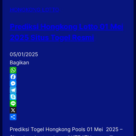
HONGKONG LOTTO
Prediksi Hongkong Lotto 01 Mei
2025 Situs Togel Resmi
05/01/2025
Bagikan
WhatsApp
Facebook
Messenger
Telegram
Skype
Line
X
Share
Prediksi Togel Hongkong Pools 01 Mei 2025 –