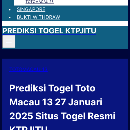
TOTOMACAU 23
SINGAPORE
BUKTI WITHDRAW
PREDIKSI TOGEL KTPJITU
TOTOMACAU 13
Prediksi Togel Toto
Macau 13 27 Januari
2025 Situs Togel Resmi
KTPJITU