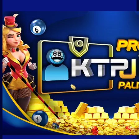
Singapore
09
Oktober
2025
Situs
Togel
Resmi
KTPJITU