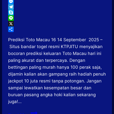
Facebook
Messenger
Telegram
Skype
Line
X
Share
Prediksi Toto Macau 16 14 September 2025 –
Situs bandar togel resmi KTPJITU menyajikan
bocoran prediksi keluaran Toto Macau hari ini
paling akurat dan terpercaya. Dengan
bettingan paling murah hanya 100 perak saja,
dijamin kalian akan gampang raih hadiah penuh
jackpot 10 juta resmi tanpa potongan. Jangan
sampai lewatkan kesempatan besar dan
buruan pasang angka hoki kalian sekarang
juga!…
Prediksi