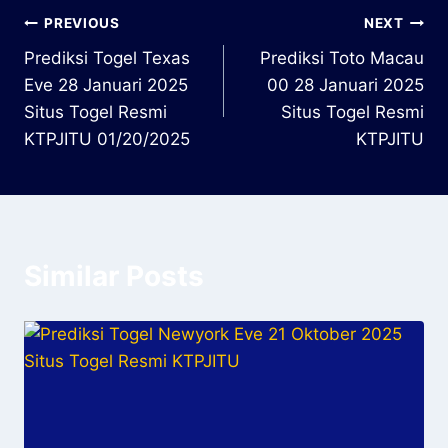
Post
PREVIOUS
NEXT
Prediksi Togel Texas
Prediksi Toto Macau
navigation
Eve 28 Januari 2025
00 28 Januari 2025
Situs Togel Resmi
Situs Togel Resmi
KTPJITU 01/20/2025
KTPJITU
Similar Posts