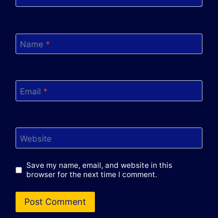
Name
*
Email
*
Website
Save my name, email, and website in this
browser for the next time I comment.