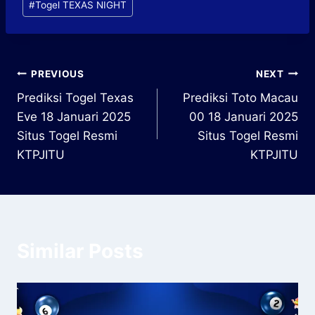
#
Togel TEXAS NIGHT
Post
PREVIOUS
NEXT
Prediksi Togel Texas
Prediksi Toto Macau
navigation
Eve 18 Januari 2025
00 18 Januari 2025
Situs Togel Resmi
Situs Togel Resmi
KTPJITU
KTPJITU
Similar Posts