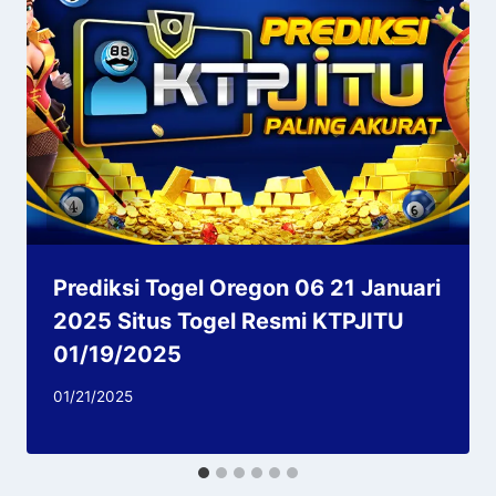
Prediksi Togel Oregon 06 21 Januari
2025 Situs Togel Resmi KTPJITU
01/19/2025
01/21/2025