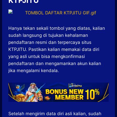
KTPJITU
Hanya tekan sekali tombol yang diatas, kalian
sudah langsung di tujukan kehalaman
pendaftaran resmi dan terpercaya situs
KTPJITU. Pastikan kalian memakai data diri
yang asli untuk bisa mengkonfirmasi
pendaftaran dan mengamankan akun kalian
jika mengalami kendala.
Setelah mengirim data diri asli kalian, sudah