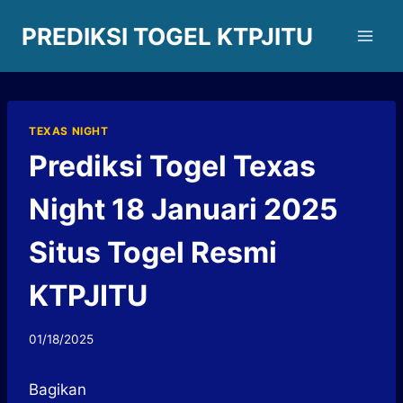
Skip
PREDIKSI TOGEL KTPJITU
to
content
TEXAS NIGHT
Prediksi Togel Texas
Night 18 Januari 2025
Situs Togel Resmi
KTPJITU
01/18/2025
Bagikan