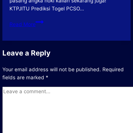
pasang angka hoki kalian sekarang juga!
KTPJITU Prediksi Togel PCSO…
PCSO
Read More
Prediksi
Togel
PCSO
Leave a Reply
30
JUNI
Your email address will not be published.
2026
Required
fields are marked
Situs
*
Togel
Resmi
KTPJITU