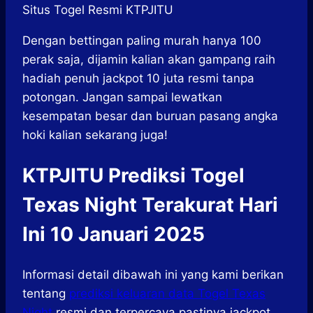
Dengan bettingan paling murah hanya 100
perak saja, dijamin kalian akan gampang raih
hadiah penuh jackpot 10 juta resmi tanpa
potongan. Jangan sampai lewatkan
kesempatan besar dan buruan pasang angka
hoki kalian sekarang juga!
KTPJITU Prediksi Togel
Texas Night Terakurat Hari
Ini 10 Januari 2025
Informasi detail dibawah ini yang kami berikan
tentang
prediksi keluaran data Togel Texas
Night
resmi dan terpercaya pastinya jackpot