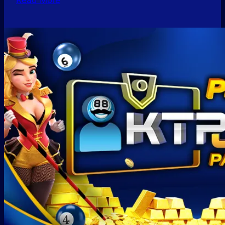
Read More
Togel
Oregon
12
15
April
2026
Togel
Resmi
KTPJITU