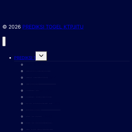
© 2026
PREDIKSI TOGEL KTPJITU
Toggle
PREDIKSI 1
child
menu
CALIFORNIA
CAMBODIA
CAROLINA DAY
CHINA
FLORIDA EVE
FLORIDA MID
GERMANY PLUS5
TAIWAN
VIRGINIA NIG
VIRGINIA DAY
OREGON 03