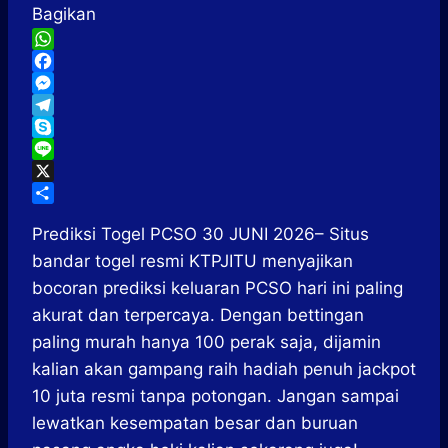
Bagikan
WhatsApp
Facebook
Messenger
Telegram
Skype
Line
X
Share
Prediksi Togel PCSO 30 JUNI 2026– Situs
bandar togel resmi KTPJITU menyajikan
bocoran prediksi keluaran PCSO hari ini paling
akurat dan terpercaya. Dengan bettingan
paling murah hanya 100 perak saja, dijamin
kalian akan gampang raih hadiah penuh jackpot
10 juta resmi tanpa potongan. Jangan sampai
lewatkan kesempatan besar dan buruan