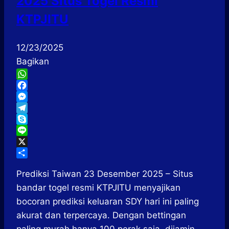
2025 Situs Togel Resmi
KTPJITU
KTPJITU
12/23/2025
Bagikan
WhatsApp
Facebook
Messenger
Telegram
Skype
Line
X
Share
Prediksi Taiwan 23 Desember 2025 – Situs
bandar togel resmi KTPJITU menyajikan
bocoran prediksi keluaran SDY hari ini paling
akurat dan terpercaya. Dengan bettingan
paling murah hanya 100 perak saja, dijamin