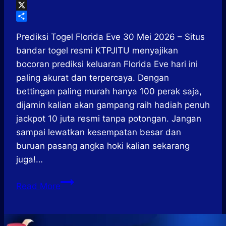
Line
X
Share
Prediksi Togel Florida Eve 30 Mei 2026 – Situs
bandar togel resmi KTPJITU menyajikan
bocoran prediksi keluaran Florida Eve hari ini
paling akurat dan terpercaya. Dengan
bettingan paling murah hanya 100 perak saja,
dijamin kalian akan gampang raih hadiah penuh
jackpot 10 juta resmi tanpa potongan. Jangan
sampai lewatkan kesempatan besar dan
buruan pasang angka hoki kalian sekarang
juga!…
Prediksi
Read More
Togel
Florida
Eve