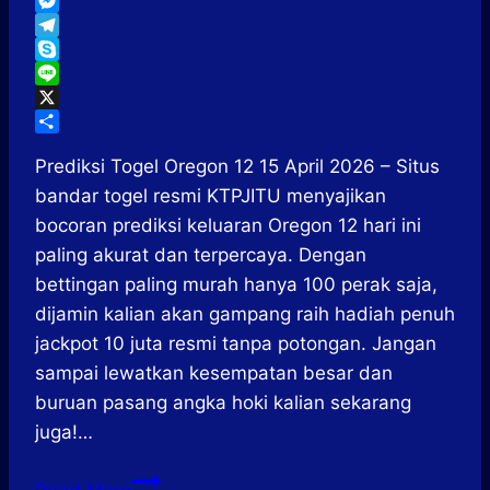
Facebook
Messenger
Telegram
Skype
Line
X
Share
Prediksi Togel Oregon 12 15 April 2026 – Situs
bandar togel resmi KTPJITU menyajikan
bocoran prediksi keluaran Oregon 12 hari ini
paling akurat dan terpercaya. Dengan
bettingan paling murah hanya 100 perak saja,
dijamin kalian akan gampang raih hadiah penuh
jackpot 10 juta resmi tanpa potongan. Jangan
sampai lewatkan kesempatan besar dan
buruan pasang angka hoki kalian sekarang
juga!…
Prediksi