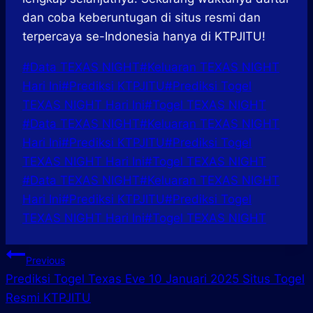
dan coba keberuntugan di situs resmi dan
terpercaya se-Indonesia hanya di KTPJITU!
Post
#
Data TEXAS NIGHT
#
Keluaran TEXAS NIGHT
Tags:
Hari Ini
#
Prediksi KTPJITU
#
Prediksi Togel
TEXAS NIGHT Hari Ini
#
Togel TEXAS NIGHT
Post
#
Data TEXAS NIGHT
#
Keluaran TEXAS NIGHT
Tags:
Hari Ini
#
Prediksi KTPJITU
#
Prediksi Togel
TEXAS NIGHT Hari Ini
#
Togel TEXAS NIGHT
Post
#
Data TEXAS NIGHT
#
Keluaran TEXAS NIGHT
Tags:
Hari Ini
#
Prediksi KTPJITU
#
Prediksi Togel
TEXAS NIGHT Hari Ini
#
Togel TEXAS NIGHT
Post
Previous
Prediksi Togel Texas Eve 10 Januari 2025 Situs Togel
navigation
Resmi KTPJITU