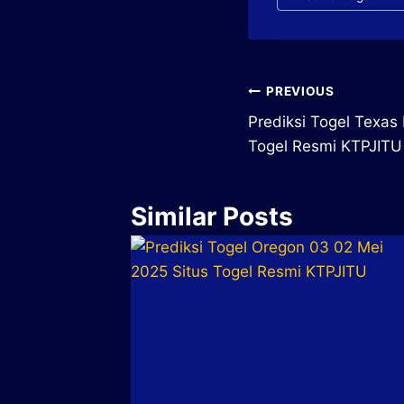
Post
PREVIOUS
Prediksi Togel Texas
navigation
Togel Resmi KTPJITU
Similar Posts