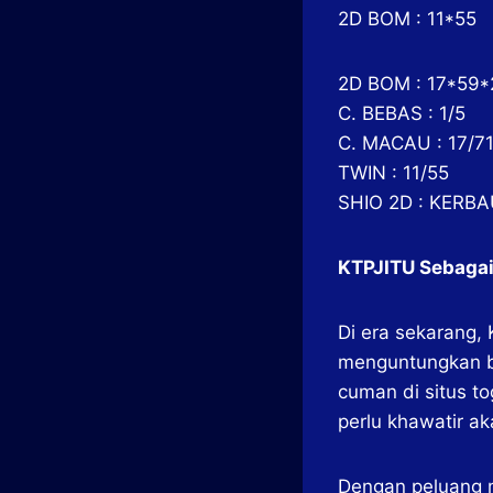
2D BOM : 11*55
2D BOM : 17*59*
C. BEBAS : 1/5
C. MACAU : 17/7
TWIN : 11/55
SHIO 2D : KERB
KTPJITU Sebagai
Di era sekarang,
menguntungkan ba
cuman di situs to
perlu khawatir a
Dengan peluang m