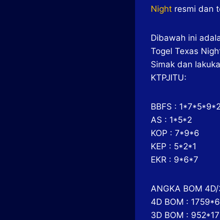
Night
resmi dan t
Dibawah ini adala
Togel Texas Nigh
Simak dan lakukan
KTPJITU:
BBFS : 1*7*5*9*
AS : 1*5*2
KOP : 7*9*6
KEP : 5*2*1
EKR : 9*6*7
ANGKA BOM 4D/
4D BOM : 1759*6
3D BOM : 952*1