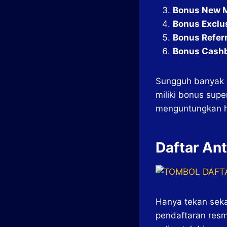
Bonus New 
Bonus Exclu
Bonus Refer
Bonus Cash
Sungguh banyak b
miliki bonus sup
menguntungkan ha
Daftar Ant
Hanya tekan seka
pendaftaran resm