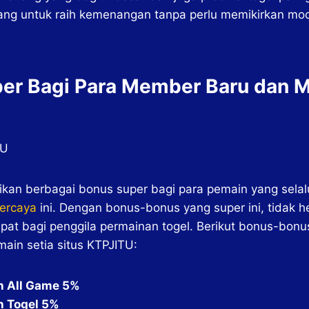
ang untuk raih kemenangan tanpa perlu memikirkan mo
er Bagi Para Member Baru dan 
an berbagai bonus super bagi para pemain yang selal
percaya
ini. Dengan bonus-bonus yang super ini, tidak h
epat bagi penggila permainan togel. Berikut bonus-bonu
main setia situs KTPJITU:
n All Game 5%
n Togel 5%