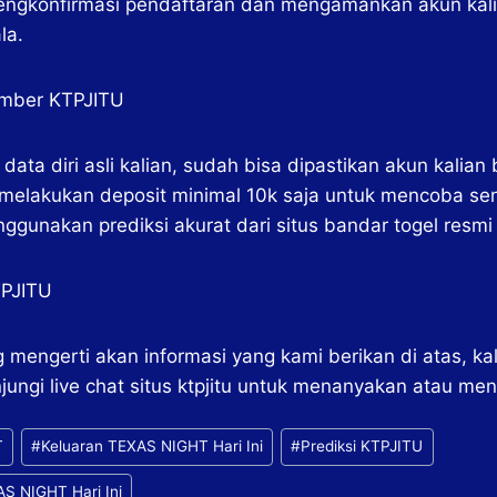
mengkonfirmasi pendaftaran dan mengamankan akun kali
la.
data diri asli kalian, sudah bisa dipastikan akun kalian
melakukan deposit minimal 10k saja untuk mencoba se
gunakan prediksi akurat dari situs bandar togel resmi i
 mengerti akan informasi yang kami berikan di atas, kal
ungi live chat situs ktpjitu untuk menanyakan atau men
T
#
Keluaran TEXAS NIGHT Hari Ini
#
Prediksi KTPJITU
AS NIGHT Hari Ini