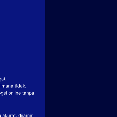
gat
aimana tidak,
ogel online tanpa
 akurat, dijamin