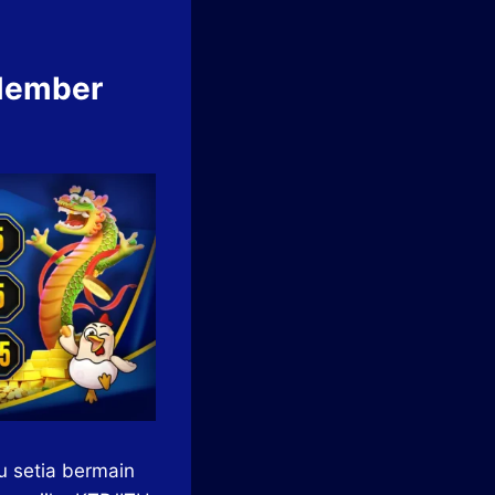
Member
u setia bermain