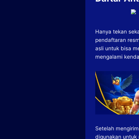
Hanya tekan seka
pendaftaran resm
asli untuk bisa 
mengalami kenda
Setelah mengirim 
digunakan untuk 