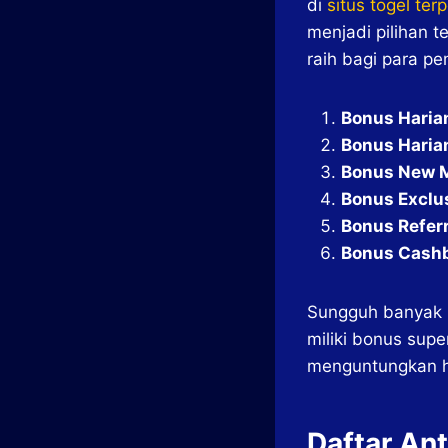
di
situs togel ter
menjadi pilihan t
raih bagi para pe
Bonus Haria
Bonus Haria
Bonus New 
Bonus Exclu
Bonus Refer
Bonus Cash
Sungguh banyak b
miliki bonus sup
menguntungkan ha
Daftar Ant