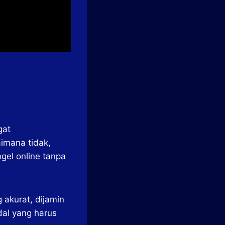
gat
aimana tidak,
ogel online tanpa
 akurat, dijamin
dal yang harus