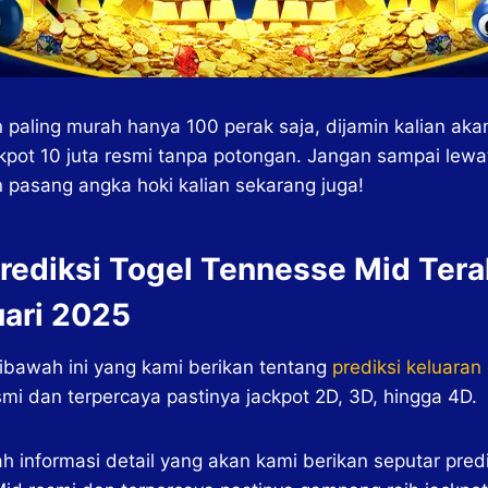
 paling murah hanya 100 perak saja, dijamin kalian ak
kpot 10 juta resmi tanpa potongan. Jangan sampai lew
 pasang angka hoki kalian sekarang juga!
rediksi Togel Tennesse Mid Tera
uari 2025
dibawah ini yang kami berikan tentang
prediksi keluaran
mi dan terpercaya pastinya jackpot 2D, 3D, hingga 4D.
h informasi detail yang akan kami berikan seputar pred