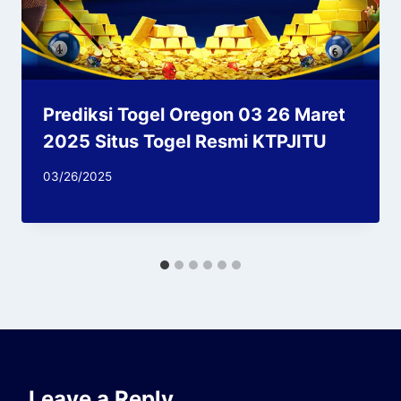
Prediksi Togel Oregon 03 26 Maret
2025 Situs Togel Resmi KTPJITU
03/26/2025
Leave a Reply