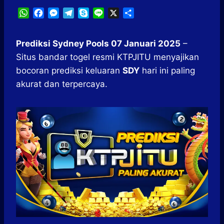
W
F
M
T
S
L
X
S
h
a
e
e
k
i
h
a
c
s
l
y
n
a
Prediksi Sydney Pools 07 Januari 2025
–
t
e
s
e
p
e
r
Situs bandar togel resmi KTPJITU menyajikan
s
b
e
g
e
e
A
o
n
r
bocoran prediksi keluaran
SDY
hari ini paling
p
o
g
a
akurat dan terpercaya.
p
k
e
m
r