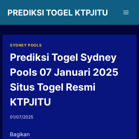
Skip
PREDIKSI TOGEL KTPJITU
to
content
SYDNEY POOLS
Prediksi Togel Sydney
Pools 07 Januari 2025
Situs Togel Resmi
KTPJITU
01/07/2025
Bagikan