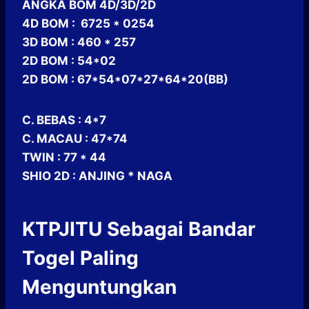
ANGKA BOM 4D/3D/2D
4D BOM : 6725 * 0254
3D BOM : 460 * 257
2D BOM : 54*02
2D BOM : 67*54*07*27*64*20(BB)
C. BEBAS : 4*7
C. MACAU : 47*74
TWIN : 77 * 44
SHIO 2D : ANJING * NAGA
KTPJITU Sebagai Ba
ndar
Togel Paling
Menguntungkan