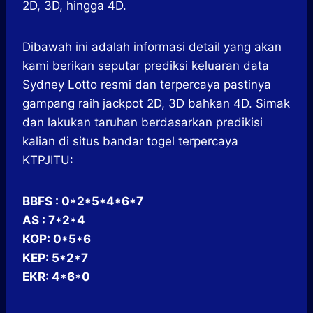
2D, 3D, hingga 4D.
Dibawah ini adalah informasi detail yang akan
kami berikan seputar prediksi keluaran data
Sydney Lotto resmi dan terpercaya pastinya
gampang raih jackpot 2D, 3D bahkan 4D. Simak
dan lakukan taruhan berdasarkan predikisi
kalian di situs bandar togel terpercaya
KTPJITU:
BBFS : 0*2*5*4*6*7
AS : 7*2*4
KOP: 0*5*6
KEP: 5*2*7
EKR: 4*6*0