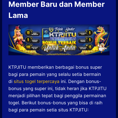
Member Baru dan Member
Lama
KTPJITU memberikan berbagai bonus super
bagi para pemain yang selalu setia bermain
di
situs togel terpercaya
ini. Dengan bonus-
bonus yang super ini, tidak heran jika KTPJITU
menjadi pilihan tepat bagi penggila permainan
togel. Berikut bonus-bonus yang bisa di raih
bagi para pemain setia situs KTPJITU: