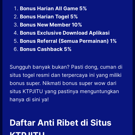
Bonus Harian All Game 5%
Bonus Harian Togel 5%
Bonus New Member 10%
Bonus Exclusive Download Aplikasi
Bonus Referral (Semua Permainan) 1%
Bonus Cashback 5%
Sungguh banyak bukan? Pasti dong, cuman di
situs togel resmi dan terpercaya ini yang miliki
bonus super. Nikmati bonus super wow dari
situs KTPJITU yang pastinya menguntungkan
hanya di sini ya!
Daftar Anti Ribet di Situs