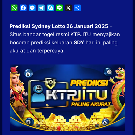
W
F
M
T
S
L
X
S
h
a
e
e
k
i
h
a
c
s
l
y
n
a
Prediksi Sydney Lotto 26 Januari 2025
–
t
e
s
e
p
e
r
Situs bandar togel resmi KTPJITU menyajikan
s
b
e
g
e
e
A
o
n
r
bocoran prediksi keluaran
SDY
hari ini paling
p
o
g
a
akurat dan terpercaya.
p
k
e
m
r