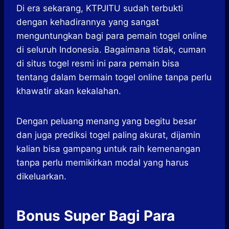
Di era sekarang, KTPJITU sudah terbukti
dengan kehadirannya yang sangat
menguntungkan bagi para pemain togel online
di seluruh Indonesia. Bagaimana tidak, cuman
di situs togel resmi ini para pemain bisa
tentang dalam bermain togel online tanpa perlu
khawatir akan kekalahan.
Dengan peluang menang yang begitu besar
dan juga prediksi togel paling akurat, dijamin
kalian bisa gampang untuk raih kemenangan
tanpa perlu memikirkan modal yang harus
dikeluarkan.
Bonus Super Bagi Para