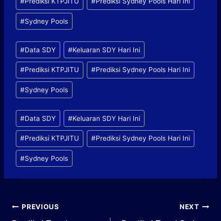
#
Prediksi KTPJITU
#
Prediksi Sydney Pools Hari Ini
s
t
#
Sydney Pools
T
a
P
#
Data SDY
#
Keluaran SDY Hari Ini
g
o
s
#
Prediksi KTPJITU
#
Prediksi Sydney Pools Hari Ini
s
:
t
#
Sydney Pools
T
a
Post
#
Data SDY
#
Keluaran SDY Hari Ini
g
Tags:
s
#
Prediksi KTPJITU
#
Prediksi Sydney Pools Hari Ini
:
#
Sydney Pools
Post
PREVIOUS
NEXT