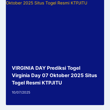
VIRGINIA DAY Prediksi Togel
Virginia Day 07 Oktober 2025 Situs
Togel Resmi KTPJITU
10/07/2025