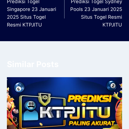
Prediksi Togel
Prediksi Togel Sydney
navigation
Singapore 23 Januari
Pools 23 Januari 2025
2025 Situs Togel
Situs Togel Resmi
Resmi KTPJITU
KTPJITU
Similar Posts