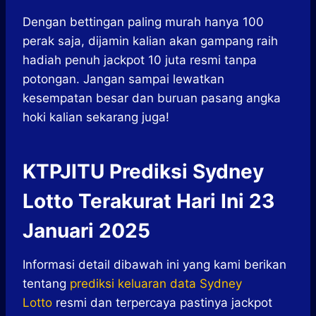
Dengan bettingan paling murah hanya 100
perak saja, dijamin kalian akan gampang raih
hadiah penuh jackpot 10 juta resmi tanpa
potongan. Jangan sampai lewatkan
kesempatan besar dan buruan pasang angka
hoki kalian sekarang juga!
KTPJITU Prediksi Sydney
Lotto Terakurat Hari Ini 23
Januari 2025
Informasi detail dibawah ini yang kami berikan
tentang
prediksi keluaran data Sydney
Lotto
resmi dan terpercaya pastinya jackpot