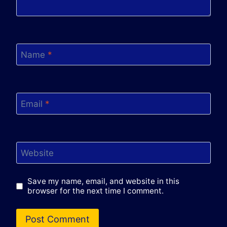
Name
*
Email
*
Website
Save my name, email, and website in this
browser for the next time I comment.