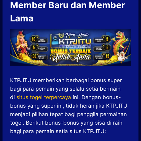
Member Baru dan Member
Lama
KTPJITU memberikan berbagai bonus super
bagi para pemain yang selalu setia bermain
di
situs togel terpercaya
ini. Dengan bonus-
bonus yang super ini, tidak heran jika KTPJITU
menjadi pilihan tepat bagi penggila permainan
togel. Berikut bonus-bonus yang bisa di raih
bagi para pemain setia situs KTPJITU: