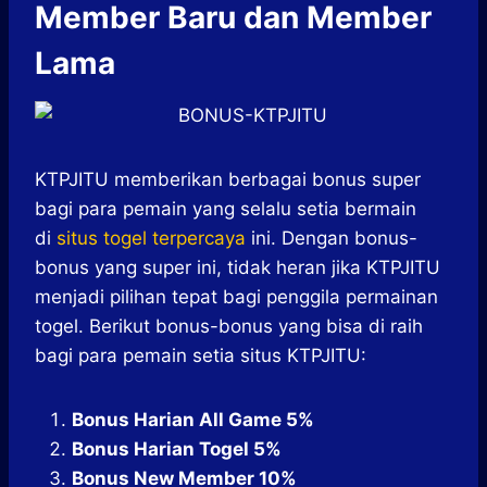
Member Baru dan Member
Lama
KTPJITU memberikan berbagai bonus super
bagi para pemain yang selalu setia bermain
di
situs togel terpercaya
ini. Dengan bonus-
bonus yang super ini, tidak heran jika KTPJITU
menjadi pilihan tepat bagi penggila permainan
togel. Berikut bonus-bonus yang bisa di raih
bagi para pemain setia situs KTPJITU:
Bonus Harian All Game 5%
Bonus Harian Togel 5%
Bonus New Member 10%