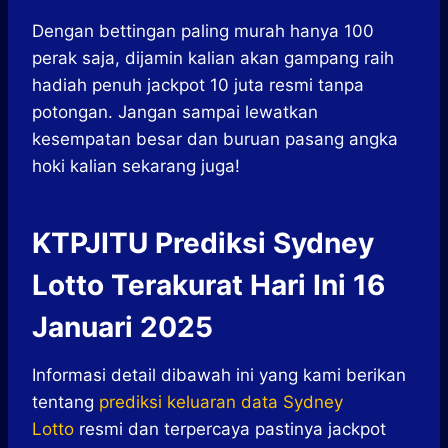
Dengan bettingan paling murah hanya 100
perak saja, dijamin kalian akan gampang raih
hadiah penuh jackpot 10 juta resmi tanpa
potongan. Jangan sampai lewatkan
kesempatan besar dan buruan pasang angka
hoki kalian sekarang juga!
KTPJITU Prediksi Sydney
Lotto Terakurat Hari Ini 16
Januari 2025
Informasi detail dibawah ini yang kami berikan
tentang
prediksi keluaran data Sydney
Lotto
resmi dan terpercaya pastinya jackpot