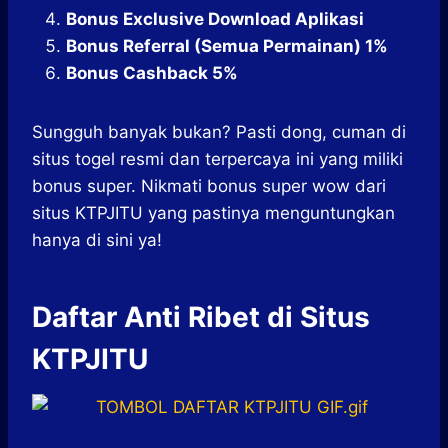
Bonus Exclusive Download Aplikasi
Bonus Referral (Semua Permainan) 1%
Bonus Cashback 5%
Sungguh banyak bukan? Pasti dong, cuman di
situs togel resmi dan terpercaya ini yang miliki
bonus super. Nikmati bonus super wow dari
situs KTPJITU yang pastinya menguntungkan
hanya di sini ya!
Daftar Anti Ribet di Situs
KTPJITU