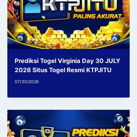
Prediksi Togel Virginia Day 30 JULY
2026 Situs Togel Resmi KTPJITU
07/30/2026