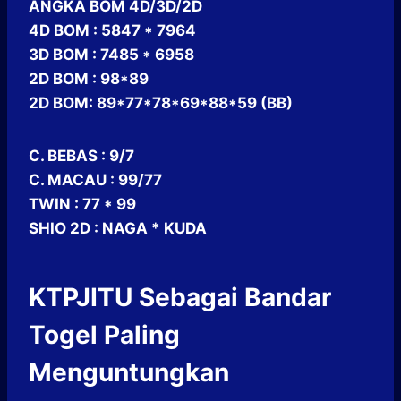
ANGKA BOM 4D/3D/2D
4D BOM : 5847 * 7964
3D BOM : 7485 * 6958
2D BOM : 98*89
2D BOM: 89*77*78*69*88*59 (BB)
C. BEBAS : 9/7
C. MACAU : 99/77
TWIN : 77 * 99
SHIO 2D : NAGA * KUDA
KTPJITU Sebagai Bandar
Togel Paling
Menguntungkan