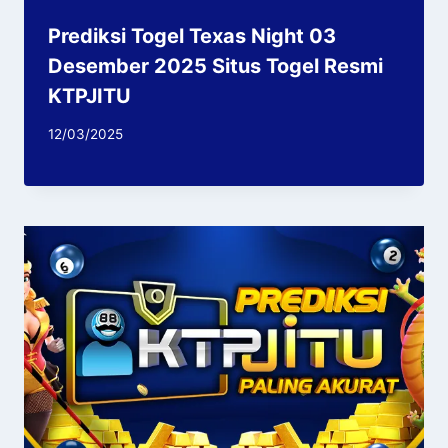
Prediksi Togel Texas Night 03
Desember 2025 Situs Togel Resmi
KTPJITU
12/03/2025