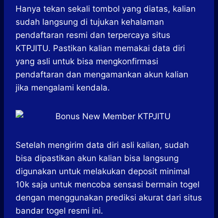
Hanya tekan sekali tombol yang diatas, kalian
sudah langsung di tujukan kehalaman
pendaftaran resmi dan terpercaya situs
KTPJITU. Pastikan kalian memakai data diri
yang asli untuk bisa mengkonfirmasi
pendaftaran dan mengamankan akun kalian
jika mengalami kendala.
Setelah mengirim data diri asli kalian, sudah
bisa dipastikan akun kalian bisa langsung
digunakan untuk melakukan deposit minimal
10k saja untuk mencoba sensasi bermain togel
dengan menggunakan prediksi akurat dari situs
bandar togel resmi ini.