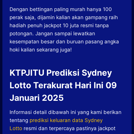
Dengan bettingan paling murah hanya 100
perak saja, dijamin kalian akan gampang raih
hadiah penuh jackpot 10 juta resmi tanpa
potongan. Jangan sampai lewatkan
kesempatan besar dan buruan pasang angka
hoki kalian sekarang juga!
KTPJITU Prediksi Sydney
Lotto Terakurat Hari Ini 09
Januari 2025
Informasi detail dibawah ini yang kami berikan
tentang
prediksi keluaran data Sydney
Lotto
resmi dan terpercaya pastinya jackpot