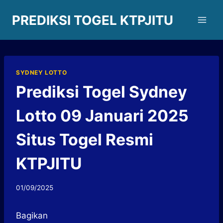
Skip
PREDIKSI TOGEL KTPJITU
to
content
SYDNEY LOTTO
Prediksi Togel Sydney
Lotto 09 Januari 2025
Situs Togel Resmi
KTPJITU
01/09/2025
Bagikan