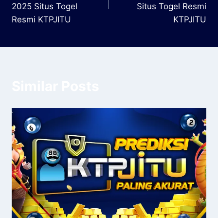
2025 Situs Togel
Situs Togel Resmi
Resmi KTPJITU
KTPJITU
Similar Posts