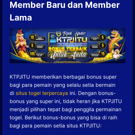
Member Baru dan Member
Lama
KTPJITU memberikan berbagai bonus super
bagi para pemain yang selalu setia bermain
di
situs togel terpercaya
ini. Dengan bonus-
bonus yang super ini, tidak heran jika KTPJITU
menjadi pilihan tepat bagi penggila permainan
togel. Berikut bonus-bonus yang bisa di raih
bagi para pemain setia situs KTPJITU: