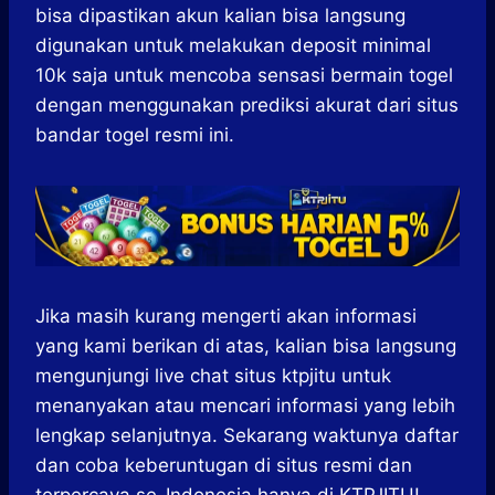
bisa dipastikan akun kalian bisa langsung
digunakan untuk melakukan deposit minimal
10k saja untuk mencoba sensasi bermain togel
dengan menggunakan prediksi akurat dari situs
bandar togel resmi ini.
Jika masih kurang mengerti akan informasi
yang kami berikan di atas, kalian bisa langsung
mengunjungi live chat situs ktpjitu untuk
menanyakan atau mencari informasi yang lebih
lengkap selanjutnya. Sekarang waktunya daftar
dan coba keberuntugan di situs resmi dan