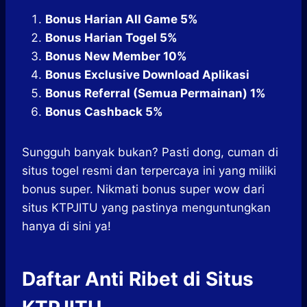
Bonus Harian All Game 5%
Bonus Harian Togel 5%
Bonus New Member 10%
Bonus Exclusive Download Aplikasi
Bonus Referral (Semua Permainan) 1%
Bonus Cashback 5%
Sungguh banyak bukan? Pasti dong, cuman di
situs togel resmi dan terpercaya ini yang miliki
bonus super. Nikmati bonus super wow dari
situs KTPJITU yang pastinya menguntungkan
hanya di sini ya!
Daftar Anti Ribet di Situs