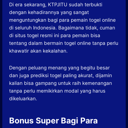
Di era sekarang, KTPJITU sudah terbukti
dengan kehadirannya yang sangat
menguntungkan bagi para pemain togel online
di seluruh Indonesia. Bagaimana tidak, cuman
di situs togel resmi ini para pemain bisa
tentang dalam bermain togel online tanpa perlu
khawatir akan kekalahan.
Dengan peluang menang yang begitu besar
dan juga prediksi togel paling akurat, dijamin
kalian bisa gampang untuk raih kemenangan
tanpa perlu memikirkan modal yang harus
dikeluarkan.
Bonus Super Bagi Para