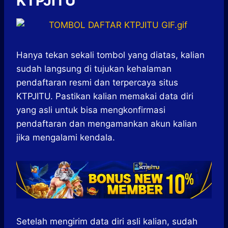
KTPJITU
Hanya tekan sekali tombol yang diatas, kalian
sudah langsung di tujukan kehalaman
pendaftaran resmi dan terpercaya situs
KTPJITU. Pastikan kalian memakai data diri
yang asli untuk bisa mengkonfirmasi
pendaftaran dan mengamankan akun kalian
jika mengalami kendala.
Setelah mengirim data diri asli kalian, sudah