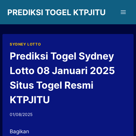
Skip
PREDIKSI TOGEL KTPJITU
to
content
SYDNEY LOTTO
Prediksi Togel Sydney
Lotto 08 Januari 2025
Situs Togel Resmi
KTPJITU
01/08/2025
Bagikan