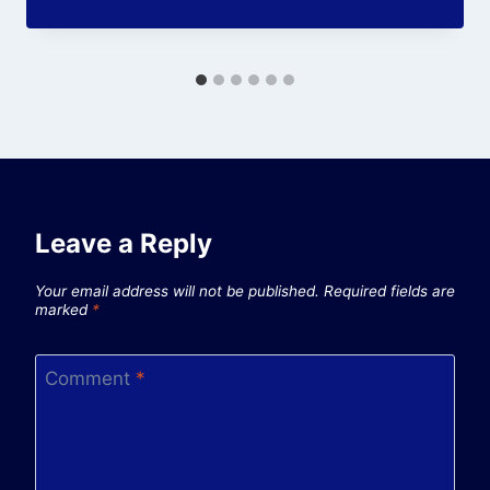
Leave a Reply
Your email address will not be published.
Required fields are
marked
*
Comment
*