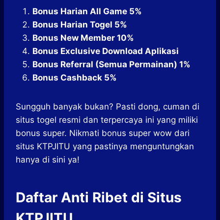
Bonus Harian All Game 5%
Bonus Harian Togel 5%
Bonus New Member 10%
Bonus Exclusive Download Aplikasi
Bonus Referral (Semua Permainan) 1%
Bonus Cashback 5%
Sungguh banyak bukan? Pasti dong, cuman di
situs togel resmi dan terpercaya ini yang miliki
bonus super. Nikmati bonus super wow dari
situs KTPJITU yang pastinya menguntungkan
hanya di sini ya!
Daftar Anti Ribet di Situs
KTPJITU