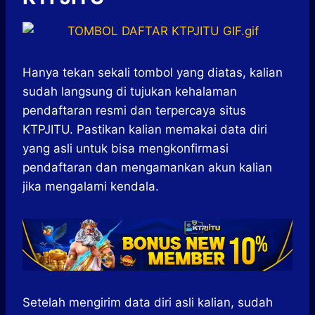
Hanya tekan sekali tombol yang diatas, kalian
sudah langsung di tujukan kehalaman
pendaftaran resmi dan terpercaya situs
KTPJITU. Pastikan kalian memakai data diri
yang asli untuk bisa mengkonfirmasi
pendaftaran dan mengamankan akun kalian
jika mengalami kendala.
Setelah mengirim data diri asli kalian, sudah