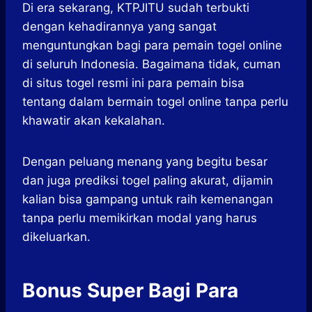
Di era sekarang, KTPJITU sudah terbukti
dengan kehadirannya yang sangat
menguntungkan bagi para pemain togel online
di seluruh Indonesia. Bagaimana tidak, cuman
di situs togel resmi ini para pemain bisa
tentang dalam bermain togel online tanpa perlu
khawatir akan kekalahan.
Dengan peluang menang yang begitu besar
dan juga prediksi togel paling akurat, dijamin
kalian bisa gampang untuk raih kemenangan
tanpa perlu memikirkan modal yang harus
dikeluarkan.
Bonus Super Bagi Para