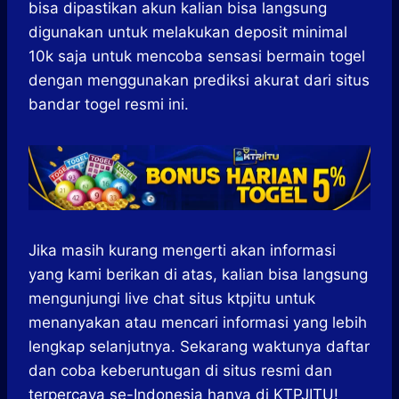
bisa dipastikan akun kalian bisa langsung
digunakan untuk melakukan deposit minimal
10k saja untuk mencoba sensasi bermain togel
dengan menggunakan prediksi akurat dari situs
bandar togel resmi ini.
Jika masih kurang mengerti akan informasi
yang kami berikan di atas, kalian bisa langsung
mengunjungi live chat situs ktpjitu untuk
menanyakan atau mencari informasi yang lebih
lengkap selanjutnya. Sekarang waktunya daftar
dan coba keberuntugan di situs resmi dan
terpercaya se-Indonesia hanya di KTPJITU!