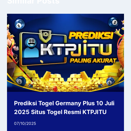
Similar Posts
Prediksi Togel Germany Plus 10 Juli
2025 Situs Togel Resmi KTPJITU
07/10/2025