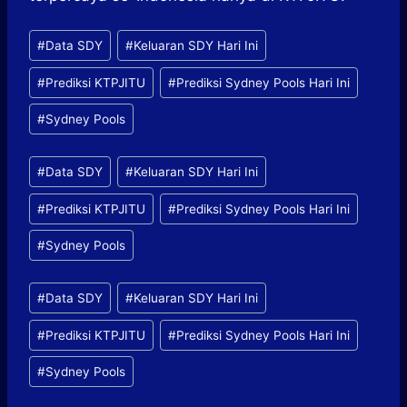
P
#
Data SDY
#
Keluaran SDY Hari Ini
o
#
Prediksi KTPJITU
#
Prediksi Sydney Pools Hari Ini
s
t
#
Sydney Pools
T
a
P
#
Data SDY
#
Keluaran SDY Hari Ini
g
o
s
#
Prediksi KTPJITU
#
Prediksi Sydney Pools Hari Ini
s
:
t
#
Sydney Pools
T
a
P
#
Data SDY
#
Keluaran SDY Hari Ini
g
o
s
#
Prediksi KTPJITU
#
Prediksi Sydney Pools Hari Ini
s
:
t
#
Sydney Pools
T