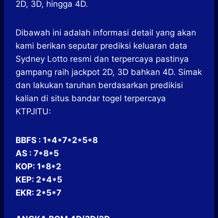
2D, 3D, hingga 4D.
Dibawah ini adalah informasi detail yang akan
kami berikan seputar prediksi keluaran data
Sydney Lotto resmi dan terpercaya pastinya
gampang raih jackpot 2D, 3D bahkan 4D. Simak
dan lakukan taruhan berdasarkan predikisi
kalian di situs bandar togel terpercaya
KTPJITU:
BBFS : 1*4*7*2*5*8
AS : 7*8*5
KOP: 1*8*2
KEP: 2*4*5
EKR: 2*5*7