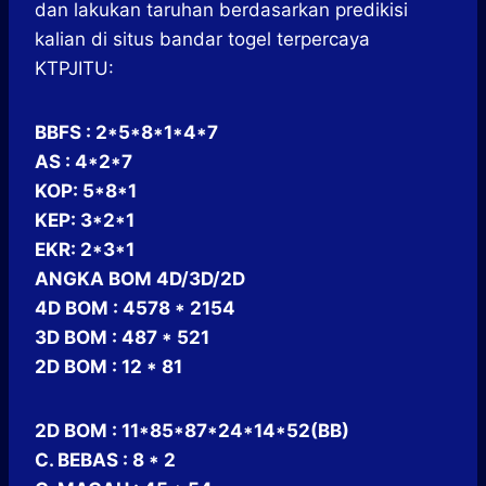
dan lakukan taruhan berdasarkan predikisi
kalian di situs bandar togel terpercaya
KTPJITU:
BBFS : 2*5*8*1*4*7
AS : 4*2*7
KOP: 5*8*1
KEP: 3*2*1
EKR: 2*3*1
ANGKA BOM 4D/3D/2D
4D BOM : 4578 * 2154
3D BOM : 487 * 521
2D BOM : 12 * 81
2D BOM : 11*85*87*24*14*52(BB)
C. BEBAS : 8 * 2