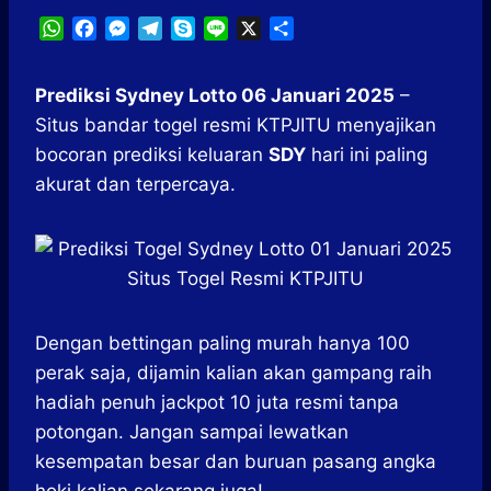
W
F
M
T
S
L
X
S
h
a
e
e
k
i
h
a
c
s
l
y
n
a
Prediksi Sydney Lotto 06 Januari 2025
–
t
e
s
e
p
e
r
Situs bandar togel resmi KTPJITU menyajikan
s
b
e
g
e
e
A
o
n
r
bocoran prediksi keluaran
SDY
hari ini paling
p
o
g
a
akurat dan terpercaya.
p
k
e
m
r
Dengan bettingan paling murah hanya 100
perak saja, dijamin kalian akan gampang raih
hadiah penuh jackpot 10 juta resmi tanpa
potongan. Jangan sampai lewatkan
kesempatan besar dan buruan pasang angka