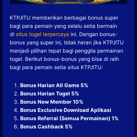
KTPJITU memberikan berbagai bonus super
bagi para pemain yang selalu setia bermain
di
situs togel terpercaya
ini. Dengan bonus-
bonus yang super ini, tidak heran jika KTPJITU
menjadi pilihan tepat bagi penggila permainan
togel. Berikut bonus-bonus yang bisa di raih
bagi para pemain setia situs KTPJITU:
Bonus Harian All Game 5%
Bonus Harian Togel 5%
Bonus New Member 10%
Bonus Exclusive Download Aplikasi
Bonus Referral (Semua Permainan) 1%
Bonus Cashback 5%