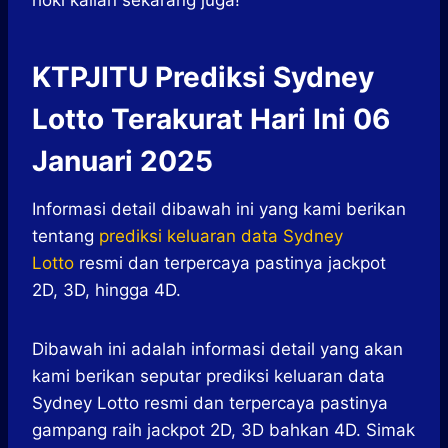
hoki kalian sekarang juga!
KTPJITU Prediksi Sydney
Lotto Terakurat Hari Ini 06
Januari 2025
Informasi detail dibawah ini yang kami berikan
tentang
prediksi keluaran data Sydney
Lotto
resmi dan terpercaya pastinya jackpot
2D, 3D, hingga 4D.
Dibawah ini adalah informasi detail yang akan
kami berikan seputar prediksi keluaran data
Sydney Lotto resmi dan terpercaya pastinya
gampang raih jackpot 2D, 3D bahkan 4D. Simak