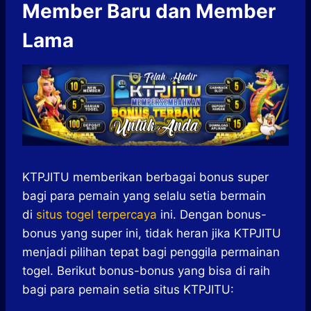
Member Baru dan Member
Lama
KTPJITU memberikan berbagai bonus super
bagi para pemain yang selalu setia bermain
di
situs togel terpercaya
ini. Dengan bonus-
bonus yang super ini, tidak heran jika KTPJITU
menjadi pilihan tepat bagi penggila permainan
togel. Berikut bonus-bonus yang bisa di raih
bagi para pemain setia situs KTPJITU: