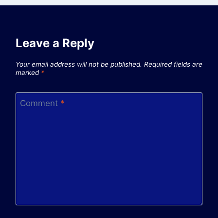
Leave a Reply
Your email address will not be published.
Required fields are
marked
*
Comment
*