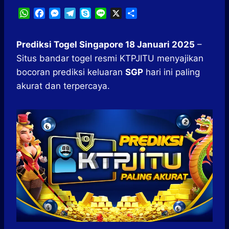
W
F
M
T
S
L
X
S
h
a
e
e
k
i
h
a
c
s
l
y
n
a
Prediksi Togel Singapore 18 Januari 2025
–
t
e
s
e
p
e
r
Situs bandar togel resmi KTPJITU menyajikan
s
b
e
g
e
e
A
o
n
r
bocoran prediksi keluaran
SGP
hari ini paling
p
o
g
a
akurat dan terpercaya.
p
k
e
m
r