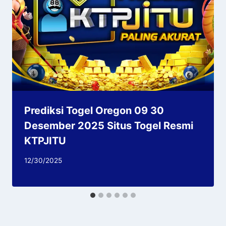
Prediksi Togel Oregon 09 30
Desember 2025 Situs Togel Resmi
KTPJITU
12/30/2025