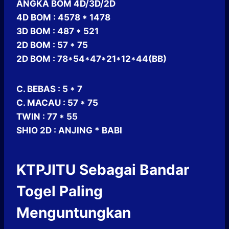
ANGKA BOM 4D/3D/2D
4D BOM : 4578 * 1478
3D BOM : 487 * 521
2D BOM : 57 * 75
2D BOM : 78*54*47*21*12*44(BB)
C. BEBAS : 5 * 7
C. MACAU : 57 * 75
TWIN : 77 * 55
SHIO 2D : ANJING * BABI
KTPJITU Sebagai Bandar
Togel Paling
Menguntungkan