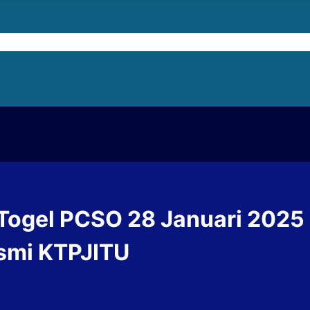
 Togel PCSO 28 Januari 2025 
smi KTPJITU