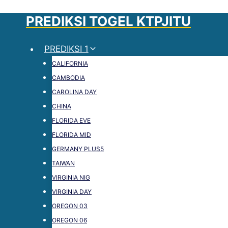
Skip
PREDIKSI TOGEL KTPJITU
to
content
PREDIKSI 1
CALIFORNIA
CAMBODIA
CAROLINA DAY
CHINA
FLORIDA EVE
FLORIDA MID
GERMANY PLUS5
TAIWAN
VIRGINIA NIG
VIRGINIA DAY
OREGON 03
OREGON 06