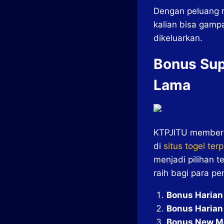
Dengan peluang m
kalian bisa gamp
dikeluarkan.
Bonus Sup
Lama
KTPJITU memberik
di
situs togel ter
menjadi pilihan t
raih bagi para pe
Bonus Harian
Bonus Harian
Bonus New M