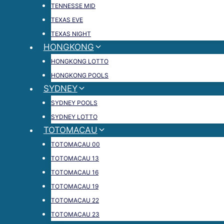
TENNESSE MID
TEXAS EVE
TEXAS NIGHT
HONGKONG
HONGKONG LOTTO
HONGKONG POOLS
SYDNEY
SYDNEY POOLS
SYDNEY LOTTO
TOTOMACAU
TOTOMACAU 00
TOTOMACAU 13
TOTOMACAU 16
TOTOMACAU 19
TOTOMACAU 22
TOTOMACAU 23