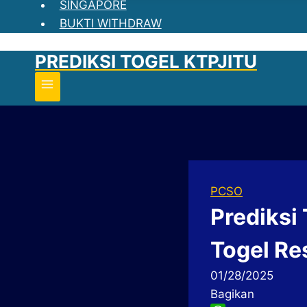
SINGAPORE
BUKTI WITHDRAW
PREDIKSI TOGEL KTPJITU
PCSO
Prediksi
Togel Re
01/28/2025
Bagikan