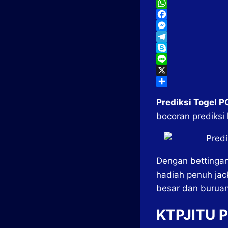
W
h
F
a
a
M
t
c
e
T
s
e
s
e
S
A
b
s
l
k
L
p
o
e
e
y
i
X
p
o
n
g
p
n
S
Prediksi Togel 
k
g
r
e
e
h
e
a
a
bocoran prediksi
r
m
r
e
Dengan bettingan
hadiah penuh jac
besar dan buruan
KTPJITU Pr