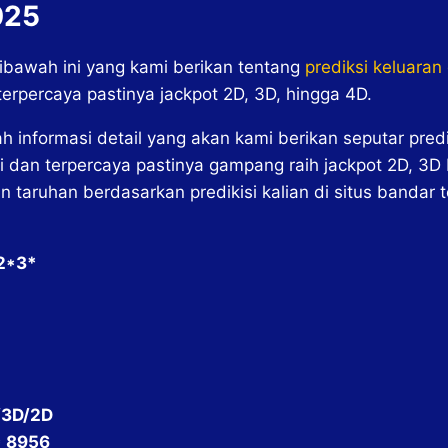
025
dibawah ini yang kami berikan tentang
prediksi keluaran
erpercaya pastinya jackpot 2D, 3D, hingga 4D.
h informasi detail yang akan kami berikan seputar pred
 dan terpercaya pastinya gampang raih jackpot 2D, 3D
 taruhan berdasarkan predikisi kalian di situs bandar 
2*3*
3D/2D
* 8956