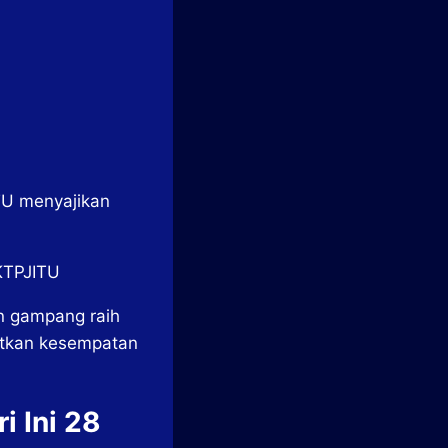
TU menyajikan
an gampang raih
atkan kesempatan
i Ini 28