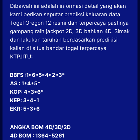
Dibawah ini adalah informasi detail yang akan
kami berikan seputar prediksi keluaran data
Togel Oregon 12 resmi dan terpercaya pastinya
gampang raih jackpot 2D, 3D bahkan 4D. Simak
dan lakukan taruhan berdasarkan predikisi
kalian di situs bandar togel terpercaya
KTPJITU:
BBFS :1*6*5*4*2*3*
AS : 1*4*5*
KOP: 4*3*6*
KEP: 3*4*1
EKR: 5*3*6
ANGKA BOM 4D/3D/2D
4D BOM : 1364*5261