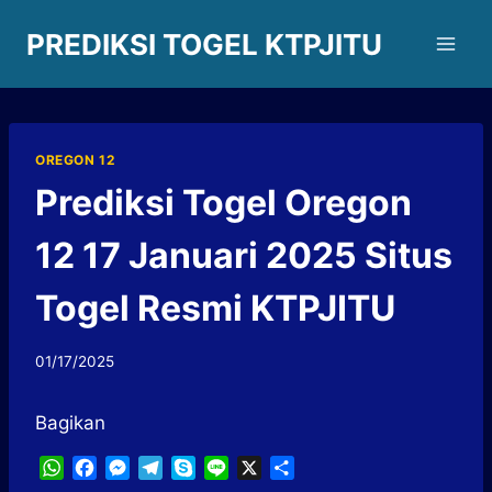
Skip
PREDIKSI TOGEL KTPJITU
to
content
OREGON 12
Prediksi Togel Oregon
12 17 Januari 2025 Situs
Togel Resmi KTPJITU
01/17/2025
Bagikan
W
F
M
T
S
L
X
S