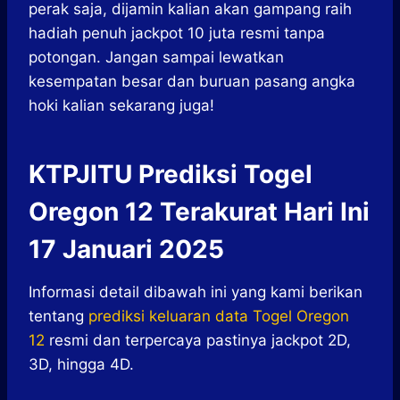
perak saja, dijamin kalian akan gampang raih
hadiah penuh jackpot 10 juta resmi tanpa
potongan. Jangan sampai lewatkan
kesempatan besar dan buruan pasang angka
hoki kalian sekarang juga!
KTPJITU Prediksi Togel
Oregon 12 Terakurat Hari Ini
17 Januari 2025
Informasi detail dibawah ini yang kami berikan
tentang
prediksi keluaran data Togel Oregon
12
resmi dan terpercaya pastinya jackpot 2D,
3D, hingga 4D.