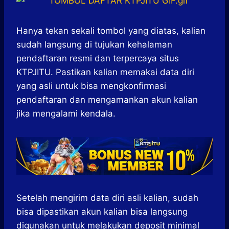
Hanya tekan sekali tombol yang diatas, kalian
sudah langsung di tujukan kehalaman
pendaftaran resmi dan terpercaya situs
KTPJITU. Pastikan kalian memakai data diri
yang asli untuk bisa mengkonfirmasi
pendaftaran dan mengamankan akun kalian
jika mengalami kendala.
Setelah mengirim data diri asli kalian, sudah
bisa dipastikan akun kalian bisa langsung
digunakan untuk melakukan deposit minimal