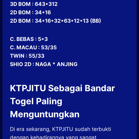
3D BOM : 643*312
2D BOM : 34*16
2D BOM : 34*16*32*63*12*13 (BB)
C. BEBAS : 5*3
C. MACAU : 53/35
TWIN : 55/33
SHIO 2D : NAGA * ANJING
KTPJITU Sebagai Bandar
Togel Paling
Menguntungkan
Di era sekarang, KTPJITU sudah terbukti
dengan kehadirannya yang sangat