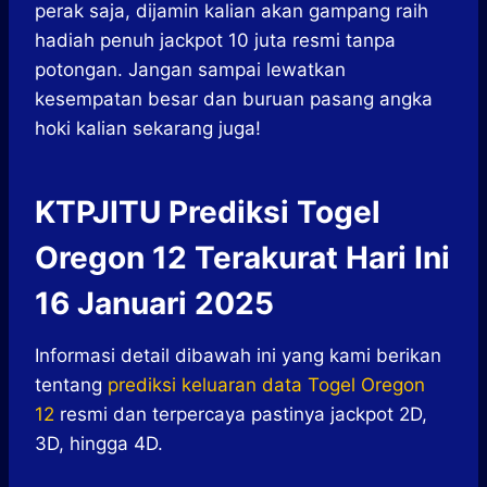
perak saja, dijamin kalian akan gampang raih
hadiah penuh jackpot 10 juta resmi tanpa
potongan. Jangan sampai lewatkan
kesempatan besar dan buruan pasang angka
hoki kalian sekarang juga!
KTPJITU Prediksi Togel
Oregon 12 Terakurat Hari Ini
16 Januari 2025
Informasi detail dibawah ini yang kami berikan
tentang
prediksi keluaran data Togel Oregon
12
resmi dan terpercaya pastinya jackpot 2D,
3D, hingga 4D.