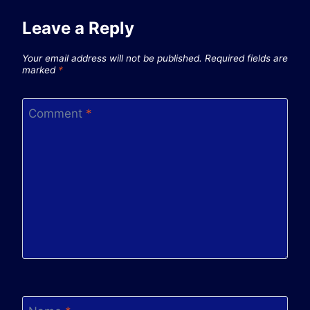
Leave a Reply
Your email address will not be published.
Required fields are
marked
*
Comment
*