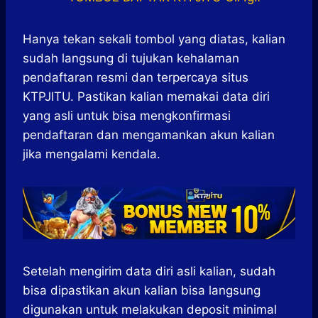
Hanya tekan sekali tombol yang diatas, kalian
sudah langsung di tujukan kehalaman
pendaftaran resmi dan terpercaya situs
KTPJITU. Pastikan kalian memakai data diri
yang asli untuk bisa mengkonfirmasi
pendaftaran dan mengamankan akun kalian
jika mengalami kendala.
Setelah mengirim data diri asli kalian, sudah
bisa dipastikan akun kalian bisa langsung
digunakan untuk melakukan deposit minimal