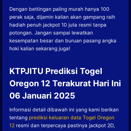
Dengan bettingan paling murah hanya 100
perak saja, dijamin kalian akan gampang raih
hadiah penuh jackpot 10 juta resmi tanpa
potongan. Jangan sampai lewatkan
kesempatan besar dan buruan pasang angka
hoki kalian sekarang juga!
KTPJITU Prediksi Togel
Oregon 12 Terakurat Hari Ini
06 Januari 2025
Informasi detail dibawah ini yang kami berikan
tentang
prediksi keluaran data Togel Oregon
12
resmi dan terpercaya pastinya jackpot 2D,