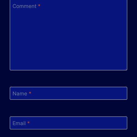
Comment
*
Name
*
Email
*