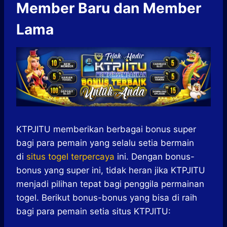
Member Baru dan Member
Lama
KTPJITU memberikan berbagai bonus super
bagi para pemain yang selalu setia bermain
di
situs togel terpercaya
ini. Dengan bonus-
bonus yang super ini, tidak heran jika KTPJITU
menjadi pilihan tepat bagi penggila permainan
togel. Berikut bonus-bonus yang bisa di raih
bagi para pemain setia situs KTPJITU: