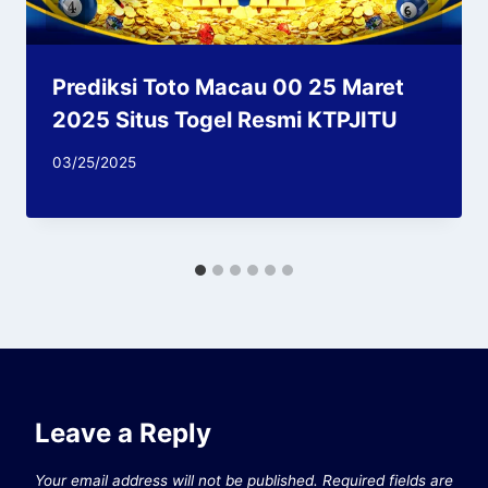
Prediksi Toto Macau 00 25 Maret
2025 Situs Togel Resmi KTPJITU
03/25/2025
Leave a Reply
Your email address will not be published.
Required fields are