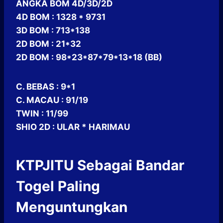
ANGKA BOM 4D/3D/2D
4D BOM : 1328 * 9731
3D BOM : 713*138
2D BOM : 21*32
2D BOM : 98*23*87*79*13*18 (BB)
C. BEBAS : 9*1
C. MACAU : 91/19
TWIN : 11/99
SHIO 2D : ULAR * HARIMAU
KTPJITU Sebagai Bandar
Togel Paling
Menguntungkan