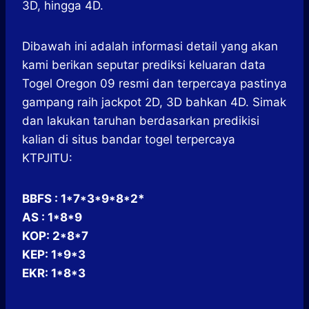
3D, hingga 4D.
Dibawah ini adalah informasi detail yang akan
kami berikan seputar prediksi keluaran data
Togel Oregon 09 resmi dan terpercaya pastinya
gampang raih jackpot 2D, 3D bahkan 4D. Simak
dan lakukan taruhan berdasarkan predikisi
kalian di situs bandar togel terpercaya
KTPJITU:
BBFS : 1*7*3*9*8*2*
AS : 1*8*9
KOP: 2*8*7
KEP: 1*9*3
EKR: 1*8*3