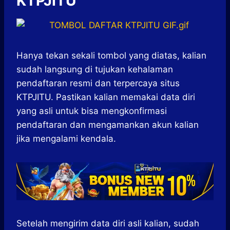
KTPJITU
Hanya tekan sekali tombol yang diatas, kalian
sudah langsung di tujukan kehalaman
pendaftaran resmi dan terpercaya situs
KTPJITU. Pastikan kalian memakai data diri
yang asli untuk bisa mengkonfirmasi
pendaftaran dan mengamankan akun kalian
jika mengalami kendala.
Setelah mengirim data diri asli kalian, sudah