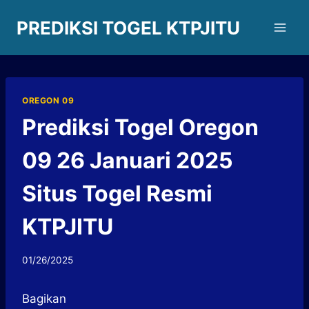
Skip
PREDIKSI TOGEL KTPJITU
to
content
OREGON 09
Prediksi Togel Oregon
09 26 Januari 2025
Situs Togel Resmi
KTPJITU
01/26/2025
Bagikan