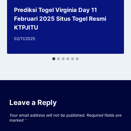
Prediksi Togel Virginia Day 11
Februari 2025 Situs Togel Resmi
KTPJITU
02/11/2025
Leave a Reply
Your email address will not be published.
Required fields are
marked
*