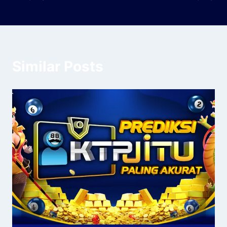
Similar Posts