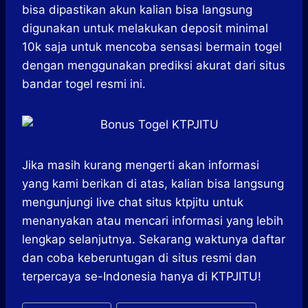
bisa dipastikan akun kalian bisa langsung
digunakan untuk melakukan deposit minimal
10k saja untuk mencoba sensasi bermain togel
dengan menggunakan prediksi akurat dari situs
bandar togel resmi ini.
Jika masih kurang mengerti akan informasi
yang kami berikan di atas, kalian bisa langsung
mengunjungi live chat situs ktpjitu untuk
menanyakan atau mencari informasi yang lebih
lengkap selanjutnya. Sekarang waktunya daftar
dan coba keberuntugan di situs resmi dan
terpercaya se-Indonesia hanya di KTPJITU!
P