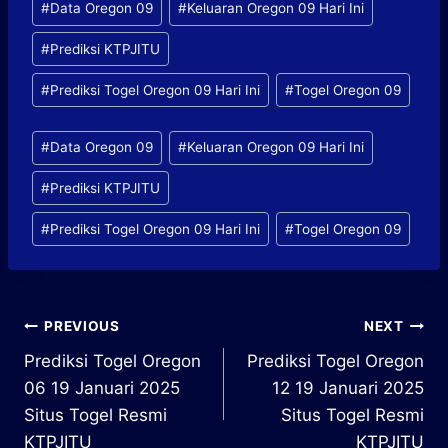
#
Data Oregon 09
#
Keluaran Oregon 09 Hari Ini
o
#
Prediksi KTPJITU
s
t
#
Prediksi Togel Oregon 09 Hari Ini
#
Togel Oregon 09
T
a
Post
#
Data Oregon 09
#
Keluaran Oregon 09 Hari Ini
g
Tags:
s
#
Prediksi KTPJITU
:
#
Prediksi Togel Oregon 09 Hari Ini
#
Togel Oregon 09
Post
PREVIOUS
NEXT
Prediksi Togel Oregon
Prediksi Togel Oregon
navigation
06 19 Januari 2025
12 19 Januari 2025
Situs Togel Resmi
Situs Togel Resmi
KTPJITU
KTPJITU