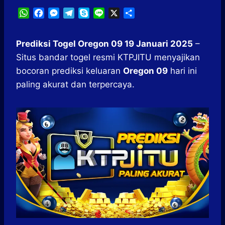
W
F
M
T
S
L
X
S
h
a
e
e
k
i
h
a
c
s
l
y
n
a
Prediksi Togel Oregon 09 19 Januari 2025
–
t
e
s
e
p
e
r
Situs bandar togel resmi KTPJITU menyajikan
s
b
e
g
e
e
A
o
n
r
bocoran prediksi keluaran
Oregon 09
hari ini
p
o
g
a
paling akurat dan terpercaya.
p
k
e
m
r