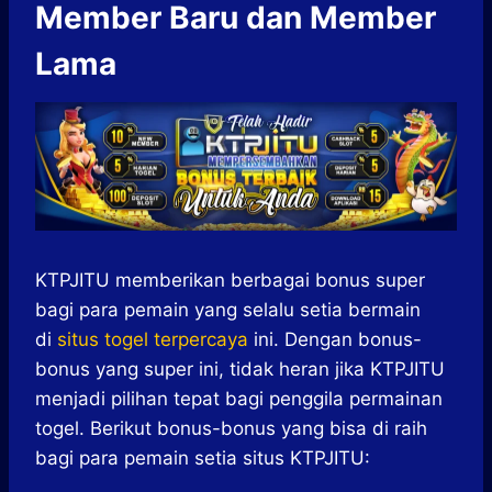
Member Baru dan Member
Lama
KTPJITU memberikan berbagai bonus super
bagi para pemain yang selalu setia bermain
di
situs togel terpercaya
ini. Dengan bonus-
bonus yang super ini, tidak heran jika KTPJITU
menjadi pilihan tepat bagi penggila permainan
togel. Berikut bonus-bonus yang bisa di raih
bagi para pemain setia situs KTPJITU: