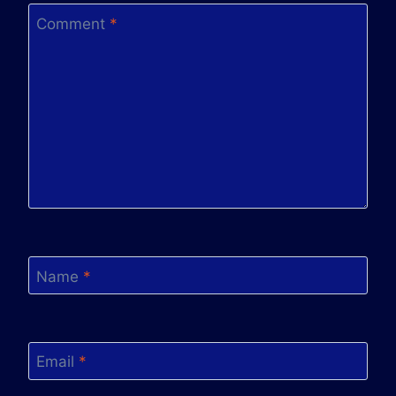
Comment
*
Name
*
Email
*