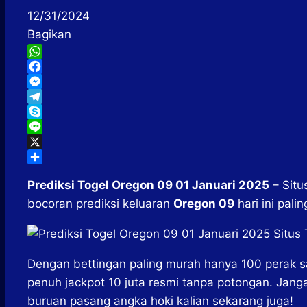
12/31/2024
Bagikan
WhatsApp
Facebook
Messenger
Telegram
Skype
Line
X
Share
Prediksi Togel Oregon 09 01 Januari 2025
– Situ
bocoran prediksi keluaran
Oregon 09
hari ini pali
Dengan bettingan paling murah hanya 100 perak sa
penuh jackpot 10 juta resmi tanpa potongan. Jan
buruan pasang angka hoki kalian sekarang juga!