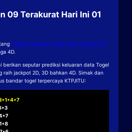
 09 Terakurat Hari Ini 01
ntang
prediksi keluaran data Togel Oregon 09
gga 4D.
i berikan seputar prediksi keluaran data Togel
 raih jackpot 2D, 3D bahkan 4D. Simak dan
tus bandar togel terpercaya KTPJITU:
3*1*4*7
6*3
4*7
1*8
7*6