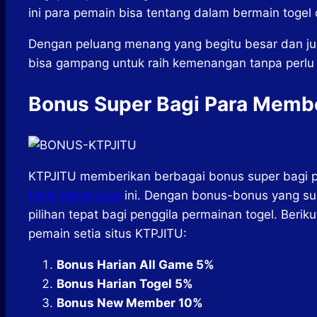
ini para pemain bisa tentang dalam bermain togel 
Dengan peluang menang yang begitu besar dan juga 
bisa gampang untuk raih kemenangan tanpa perlu 
Bonus Super Bagi Para Memb
KTPJITU memberikan berbagai bonus super bagi pa
togel terpercaya
ini. Dengan bonus-bonus yang supe
pilihan tepat bagi penggila permainan togel. Berik
pemain setia situs KTPJITU:
Bonus Harian All Game 5%
Bonus Harian Togel 5%
Bonus New Member 10%