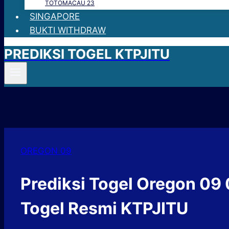
TOTOMACAU 23
SINGAPORE
BUKTI WITHDRAW
PREDIKSI TOGEL KTPJITU
OREGON 09
Prediksi Togel Oregon 09 
Togel Resmi KTPJITU