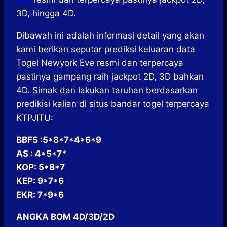
3D, hingga 4D.
Dibawah ini adalah informasi detail yang akan
kami berikan seputar prediksi keluaran data
Togel Newyork Eve resmi dan terpercaya
pastinya gampang raih jackpot 2D, 3D bahkan
4D. Simak dan lakukan taruhan berdasarkan
predikisi kalian di situs bandar togel terpercaya
KTPJITU:
BBFS :5*8*7*4*6*9
AS : 4*5*7*
KOP: 5*8*7
KEP: 9*7*6
EKR: 7*9*6
ANGKA BOM 4D/3D/2D