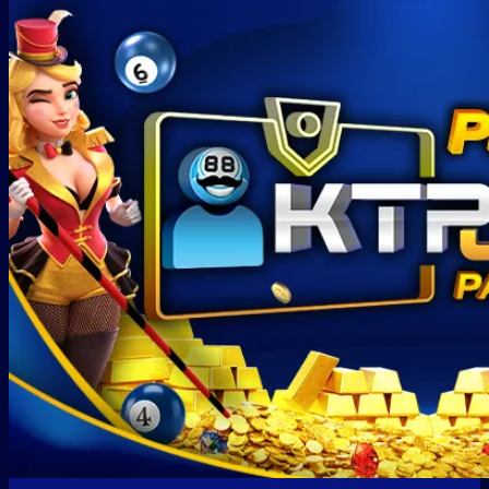
Eve
23
Februari
2025
Situs
Togel
Resmi
KTPJITU