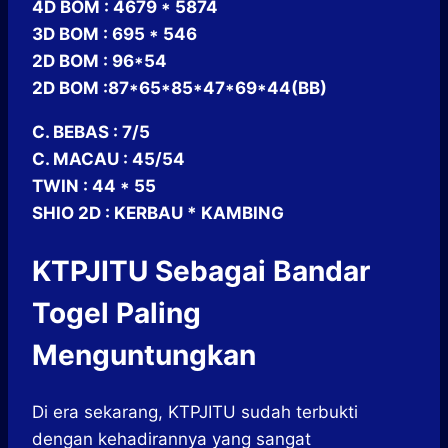
4D BOM : 4679 * 5874
3D BOM : 695 * 546
2D BOM : 96*54
2D BOM :87*65*85*47*69*44(BB)
C. BEBAS : 7/5
C. MACAU : 45/54
TWIN : 44 * 55
SHIO 2D : KERBAU * KAMBING
KTPJITU Sebagai Bandar
Togel Paling
Menguntungkan
Di era sekarang, KTPJITU sudah terbukti
dengan kehadirannya yang sangat