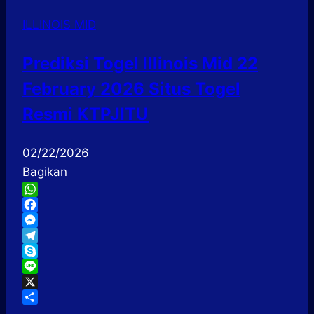
ILLINOIS MID
Prediksi Togel Illinois Mid 22
February 2026 Situs Togel
Resmi KTPJITU
02/22/2026
Bagikan
WhatsApp
Facebook
Messenger
Telegram
Skype
Line
X
Share