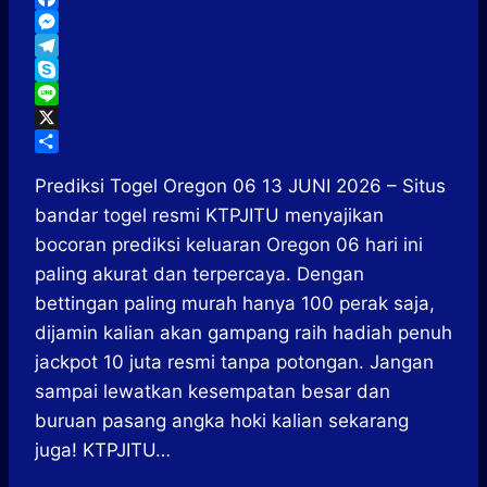
Facebook
Messenger
Telegram
Skype
Line
X
Share
Prediksi Togel Oregon 06 13 JUNI 2026 – Situs
bandar togel resmi KTPJITU menyajikan
bocoran prediksi keluaran Oregon 06 hari ini
paling akurat dan terpercaya. Dengan
bettingan paling murah hanya 100 perak saja,
dijamin kalian akan gampang raih hadiah penuh
jackpot 10 juta resmi tanpa potongan. Jangan
sampai lewatkan kesempatan besar dan
buruan pasang angka hoki kalian sekarang
juga! KTPJITU…