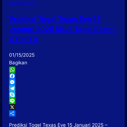
TEXAS EVE
2026
Situs
Prediksi Togel Texas Eve 15
Togel
Januari 2025 Situs Togel Resmi
Resmi
KTPJITU
KTPJITU
01/15/2025
Bagikan
WhatsApp
Facebook
Messenger
Telegram
Skype
Line
X
Share
Prediksi Togel Texas Eve 15 Januari 2025 –