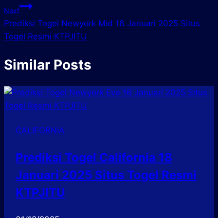
Next
Prediksi Togel Newyork Mid 16 Januari 2025 Situs
Togel Resmi KTPJITU
Similar Posts
CALIFORNIA
Prediksi Togel California 18
Januari 2025 Situs Togel Resmi
KTPJITU