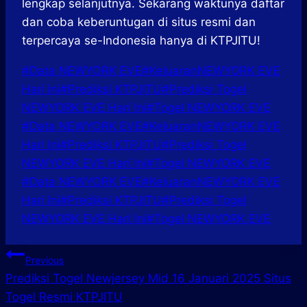
lengkap selanjutnya. Sekarang waktunya daftar
dan coba keberuntugan di situs resmi dan
terpercaya se-Indonesia hanya di KTPJITU!
Post
#
Data NEWYORK EVE
#
KeluaranNEWYORK EVE
Tags:
Hari Ini
#
Prediksi KTPJITU
#
Prediksi Togel
NEWYORK EVE Hari Ini
#
Togel NEWYORK EVE
Post
#
Data NEWYORK EVE
#
KeluaranNEWYORK EVE
Tags:
Hari Ini
#
Prediksi KTPJITU
#
Prediksi Togel
NEWYORK EVE Hari Ini
#
Togel NEWYORK EVE
Post
#
Data NEWYORK EVE
#
KeluaranNEWYORK EVE
Tags:
Hari Ini
#
Prediksi KTPJITU
#
Prediksi Togel
NEWYORK EVE Hari Ini
#
Togel NEWYORK EVE
Post
Previous
Prediksi Togel Newjersey Mid 16 Januari 2025 Situs
navigation
Togel Resmi KTPJITU