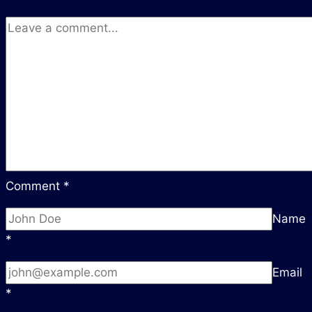
Togel
Resmi
KTPJITU
Comment
*
Name
*
Email
*