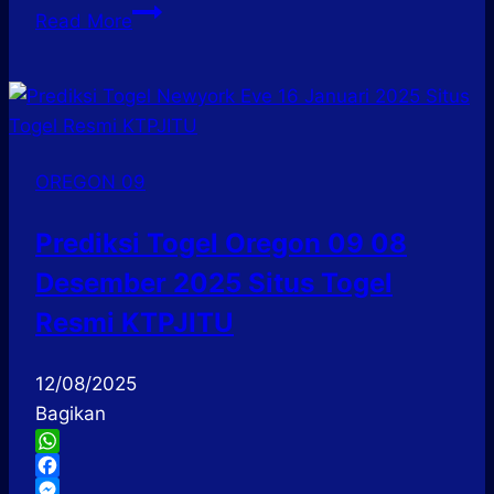
Prediksi
Read More
Togel
Oregon
06
13
JUNI
OREGON 09
2026
Situs
Prediksi Togel Oregon 09 08
Togel
Desember 2025 Situs Togel
Resmi
KTPJITU
Resmi KTPJITU
12/08/2025
Bagikan
WhatsApp
Facebook