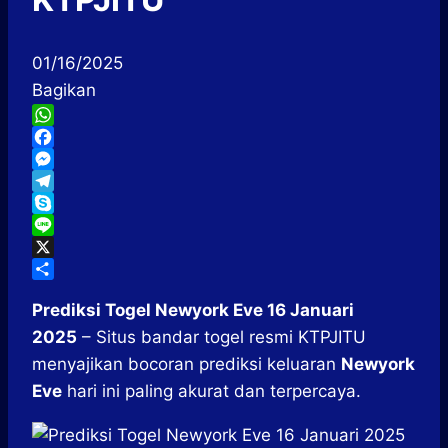
01/16/2025
Bagikan
WhatsApp
Facebook
Messenger
Telegram
Skype
Line
X
Share
Prediksi Togel Newyork Eve 16 Januari
2025
– Situs bandar togel resmi KTPJITU
menyajikan bocoran prediksi keluaran
Newyork
Eve
hari ini paling akurat dan terpercaya.