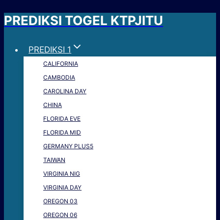
PREDIKSI TOGEL KTPJITU
Skip
to
content
PREDIKSI 1
CALIFORNIA
CAMBODIA
CAROLINA DAY
CHINA
FLORIDA EVE
FLORIDA MID
GERMANY PLUS5
TAIWAN
VIRGINIA NIG
VIRGINIA DAY
OREGON 03
OREGON 06