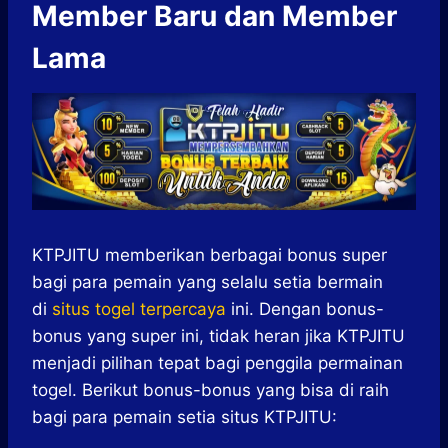
Member Baru dan Member
Lama
KTPJITU memberikan berbagai bonus super
bagi para pemain yang selalu setia bermain
di
situs togel terpercaya
ini. Dengan bonus-
bonus yang super ini, tidak heran jika KTPJITU
menjadi pilihan tepat bagi penggila permainan
togel. Berikut bonus-bonus yang bisa di raih
bagi para pemain setia situs KTPJITU: