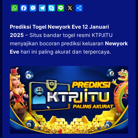
W
F
M
T
S
L
X
S
h
a
e
e
k
i
h
a
c
s
l
y
n
a
Prediksi Togel Newyork Eve 12 Januari
t
e
s
e
p
e
r
2025
s
– Situs bandar togel resmi KTPJITU
b
e
g
e
e
A
o
n
r
menyajikan bocoran prediksi keluaran
Newyork
p
o
g
a
Eve
hari ini paling akurat dan terpercaya.
p
k
e
m
r