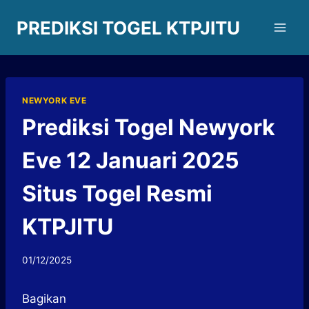
Skip
PREDIKSI TOGEL KTPJITU
to
content
NEWYORK EVE
Prediksi Togel Newyork
Eve 12 Januari 2025
Situs Togel Resmi
KTPJITU
01/12/2025
Bagikan