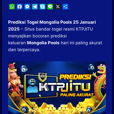
W
F
M
T
S
L
X
S
h
a
e
e
k
i
h
a
c
s
l
y
n
a
Prediksi Togel Mongolia Pools 25 Januari
t
e
s
e
p
e
r
2025
s
– Situs bandar togel resmi KTPJITU
b
e
g
e
e
A
o
n
r
menyajikan bocoran prediksi
p
o
g
a
keluaran
Mongolia Pools
hari ini paling akurat
p
k
e
m
dan terpercaya.
r