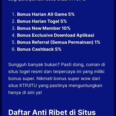
Bonus Harian All Game 5%
Bonus Harian Togel 5%
Bonus New Member 10%
Bonus Exclusive Download Aplikasi
Bonus Referral (Semua Permainan) 1%
Bonus Cashback 5%
Sungguh banyak bukan? Pasti dong, cuman di
situs togel resmi dan terpercaya ini yang miliki
bonus super. Nikmati bonus super wow dari
situs KTPJITU yang pastinya menguntungkan
hanya di sini ya!
Daftar Anti Ribet di Situs