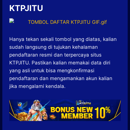
KTPJITU
Hanya tekan sekali tombol yang diatas, kalian
sudah langsung di tujukan kehalaman
pendaftaran resmi dan terpercaya situs
KTPJITU. Pastikan kalian memakai data diri
yang asli untuk bisa mengkonfirmasi
pendaftaran dan mengamankan akun kalian
jika mengalami kendala.