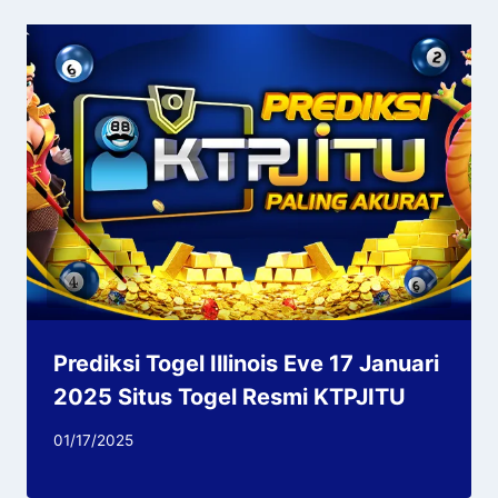
Prediksi Togel Illinois Eve 17 Januari
2025 Situs Togel Resmi KTPJITU
01/17/2025