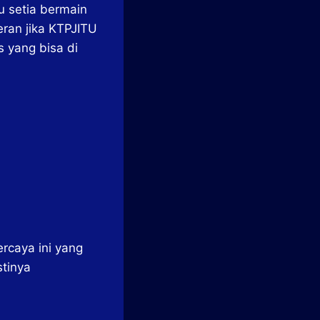
u setia bermain
eran jika KTPJITU
s yang bisa di
rcaya ini yang
stinya