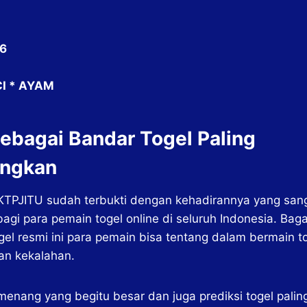
26
CI * AYAM
ebagai Bandar Togel Paling
ngkan
 KTPJITU sudah terbukti dengan kehadirannya yang san
gi para pemain togel online di seluruh Indonesia. Bag
gel resmi ini para pemain bisa tentang dalam bermain t
kan kekalahan.
enang yang begitu besar dan juga prediksi togel paling