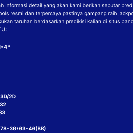
h informasi detail yang akan kami berikan seputar pred
ools resmi dan terpercaya pastinya gampang raih jackp
ukan taruhan berdasarkan predikisi kalian di situs band
TU:
1*4*
3D/2D
132
333
*78*36*63*46(BB)