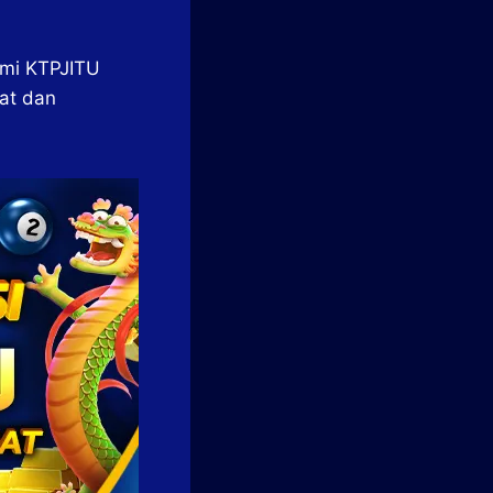
smi KTPJITU
rat dan