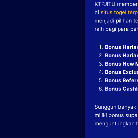
KTPJITU memberik
di
situs togel ter
menjadi pilihan t
raih bagi para pe
Bonus Haria
Bonus Haria
Bonus New 
Bonus Exclu
Bonus Refer
Bonus Cash
Sungguh banyak b
miliki bonus sup
menguntungkan ha