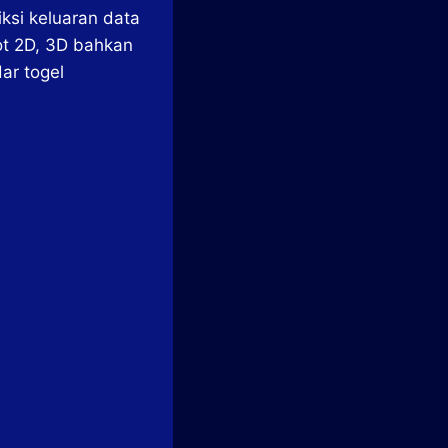
iksi keluaran data
ot 2D, 3D bahkan
ar togel