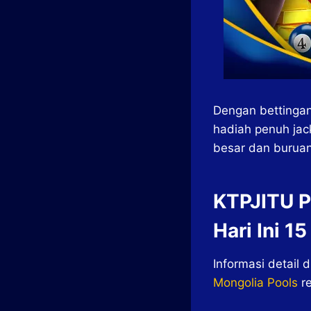
Dengan bettingan
hadiah penuh jac
besar dan buruan
KTPJITU P
Hari Ini 1
Informasi detail 
Mongolia Pools
re