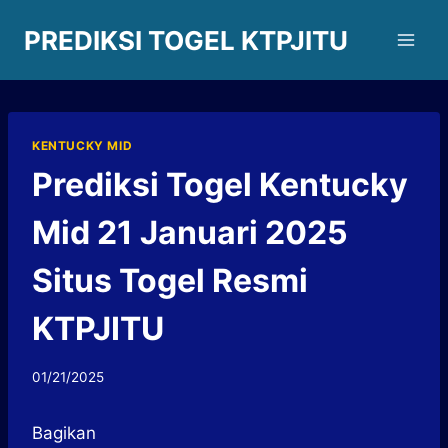
Skip
PREDIKSI TOGEL KTPJITU
to
content
KENTUCKY MID
Prediksi Togel Kentucky
Mid 21 Januari 2025
Situs Togel Resmi
KTPJITU
01/21/2025
Bagikan