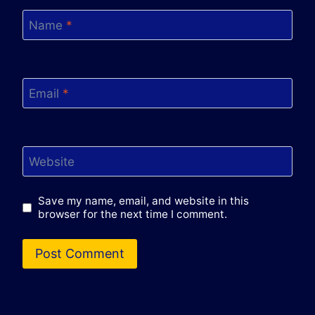
Name
*
Email
*
Website
Save my name, email, and website in this
browser for the next time I comment.