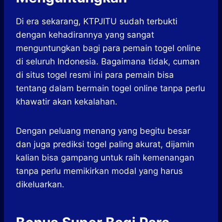
Di era sekarang, KTPJITU sudah terbukti
dengan kehadirannya yang sangat
menguntungkan bagi para pemain togel online
di seluruh Indonesia. Bagaimana tidak, cuman
di situs togel resmi ini para pemain bisa
tentang dalam bermain togel online tanpa perlu
khawatir akan kekalahan.
Dengan peluang menang yang begitu besar
dan juga prediksi togel paling akurat, dijamin
kalian bisa gampang untuk raih kemenangan
tanpa perlu memikirkan modal yang harus
dikeluarkan.