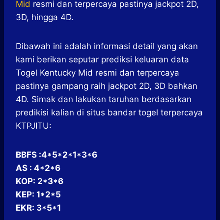
Mid
resmi dan terpercaya pastinya jackpot 2D,
3D, hingga 4D.
Dibawah ini adalah informasi detail yang akan
kami berikan seputar prediksi keluaran data
Togel Kentucky Mid resmi dan terpercaya
pastinya gampang raih jackpot 2D, 3D bahkan
4D. Simak dan lakukan taruhan berdasarkan
predikisi kalian di situs bandar togel terpercaya
KTPJITU:
BBFS :4*5*2*1*3*6
AS : 4*2*6
KOP: 2*3*6
KEP: 1*2*5
EKR: 3*5*1