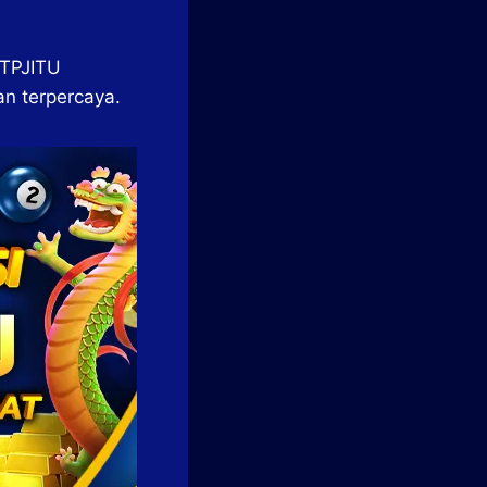
KTPJITU
dan terpercaya.