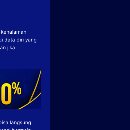
n kehalaman
i data diri yang
an jika
 bisa langsung