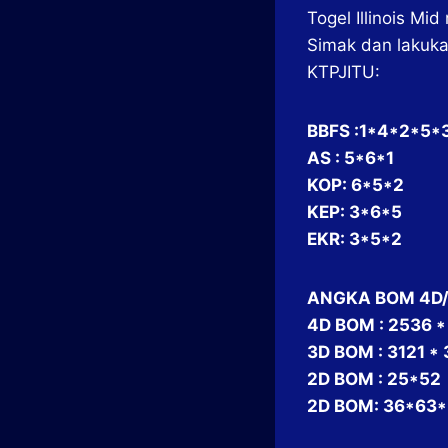
Togel Illinois Mi
Simak dan lakukan
KTPJITU:
BBFS :1*4*2*5*
AS : 5*6*1
KOP: 6*5*2
KEP: 3*6*5
EKR: 3*5*2
ANGKA BOM 4D/
4D BOM : 2536 *
3D BOM : 3121 *
2D BOM : 25*52
2D BOM: 36*63*