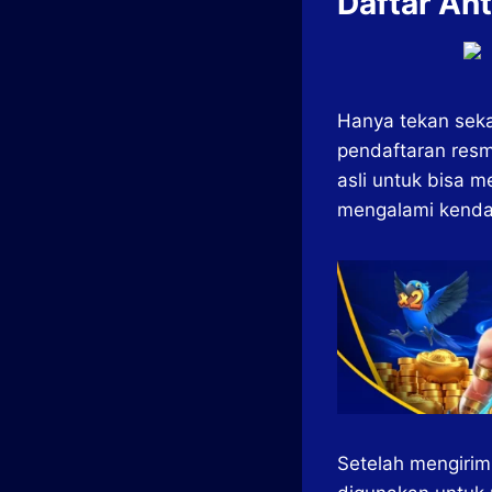
Daftar Ant
Hanya tekan seka
pendaftaran resm
asli untuk bisa 
mengalami kenda
Setelah mengirim 