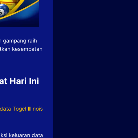
an gampang raih
atkan kesempatan
t Hari Ini
data Togel Illinois
iksi keluaran data