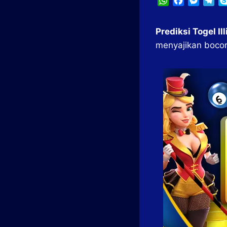
W
F
M
T
h
a
e
e
a
c
s
l
Prediksi Togel Il
t
e
s
e
menyajikan bocor
s
b
e
g
A
o
n
r
p
o
g
a
p
k
e
m
r