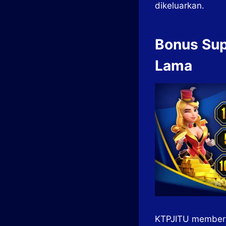
dikeluarkan.
Bonus Sup
Lama
KTPJITU memberik