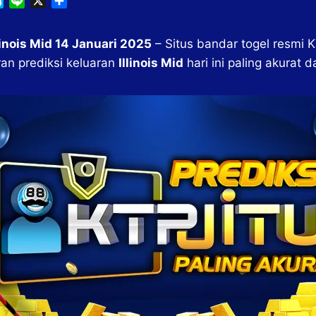
S
L
X
S
k
i
h
y
n
a
linois Mid 14 Januari 2025
– Situs bandar togel resmi 
p
e
r
an prediksi keluaran
e
e
Illinois Mid
hari ini paling akurat 