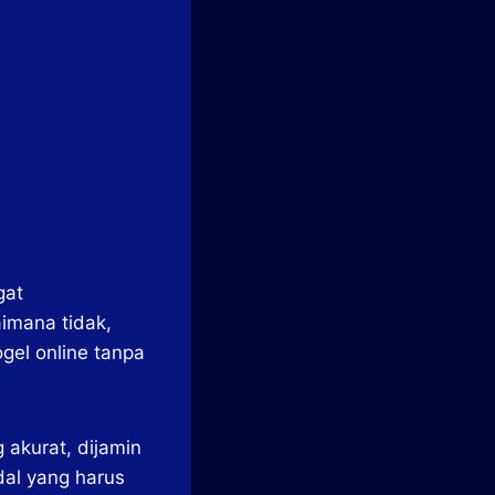
gat
aimana tidak,
ogel online tanpa
 akurat, dijamin
dal yang harus