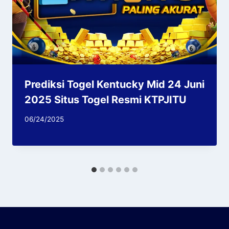
Prediksi Togel Kentucky Mid 24 Juni
2025 Situs Togel Resmi KTPJITU
06/24/2025