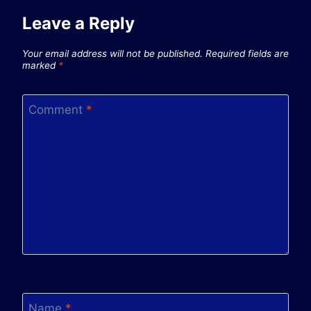
Leave a Reply
Your email address will not be published.
Required fields are
marked
*
Comment
*
Name
*