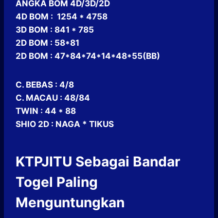
ANGKA BOM 4D/3D/2D
4D BOM : 1254 * 4758
3D BOM : 841 * 785
2D BOM : 58*81
2D BOM : 47*84*74*14*48*55(BB)
C. BEBAS : 4/8
C. MACAU : 48/84
TWIN : 44 * 88
SHIO 2D : NAGA * TIKUS
KTPJITU Sebagai Bandar
Togel Paling
Menguntungkan