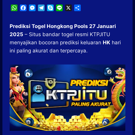
W
F
M
T
S
L
X
S
h
a
e
e
k
i
h
a
c
s
l
y
n
a
Prediksi Togel Hongkong Pools 27 Januari
t
e
s
e
p
e
r
2025
s
– Situs bandar togel resmi KTPJITU
b
e
g
e
e
A
o
n
r
menyajikan bocoran prediksi keluaran
HK
hari
p
o
g
a
ini paling akurat dan terpercaya.
p
k
e
m
r