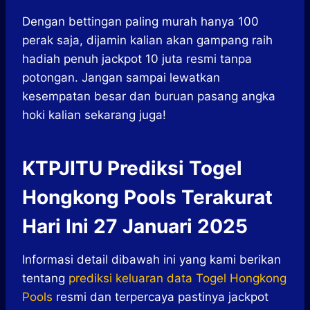
Dengan bettingan paling murah hanya 100
perak saja, dijamin kalian akan gampang raih
hadiah penuh jackpot 10 juta resmi tanpa
potongan. Jangan sampai lewatkan
kesempatan besar dan buruan pasang angka
hoki kalian sekarang juga!
KTPJITU Prediksi Togel
Hongkong Pools Terakurat
Hari Ini 27 Januari 2025
Informasi detail dibawah ini yang kami berikan
tentang
prediksi keluaran data Togel Hongkong
Pools
resmi dan terpercaya pastinya jackpot