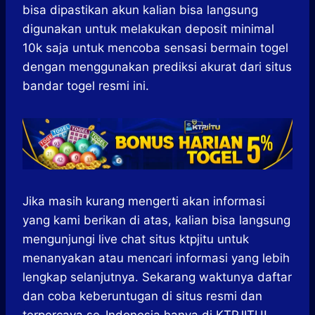
bisa dipastikan akun kalian bisa langsung
digunakan untuk melakukan deposit minimal
10k saja untuk mencoba sensasi bermain togel
dengan menggunakan prediksi akurat dari situs
bandar togel resmi ini.
Jika masih kurang mengerti akan informasi
yang kami berikan di atas, kalian bisa langsung
mengunjungi live chat situs ktpjitu untuk
menanyakan atau mencari informasi yang lebih
lengkap selanjutnya. Sekarang waktunya daftar
dan coba keberuntugan di situs resmi dan