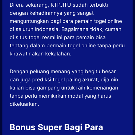
Di era sekarang, KTPJITU sudah terbukti
dengan kehadirannya yang sangat
menguntungkan bagi para pemain togel online
di seluruh Indonesia. Bagaimana tidak, cuman
di situs togel resmi ini para pemain bisa
tentang dalam bermain togel online tanpa perlu
khawatir akan kekalahan.
Dengan peluang menang yang begitu besar
dan juga prediksi togel paling akurat, dijamin
kalian bisa gampang untuk raih kemenangan
tanpa perlu memikirkan modal yang harus
dikeluarkan.
Bonus Super Bagi Para