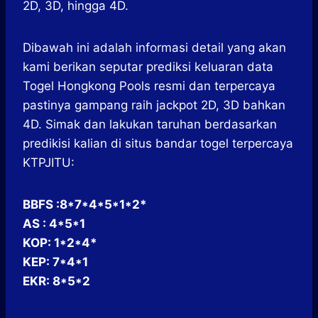
2D, 3D, hingga 4D.
Dibawah ini adalah informasi detail yang akan
kami berikan seputar prediksi keluaran data
Togel Hongkong Pools resmi dan terpercaya
pastinya gampang raih jackpot 2D, 3D bahkan
4D. Simak dan lakukan taruhan berdasarkan
predikisi kalian di situs bandar togel terpercaya
KTPJITU:
BBFS :8*7*4*5*1*2*
AS : 4*5*1
KOP: 1*2*4*
KEP: 7*4*1
EKR: 8*5*2