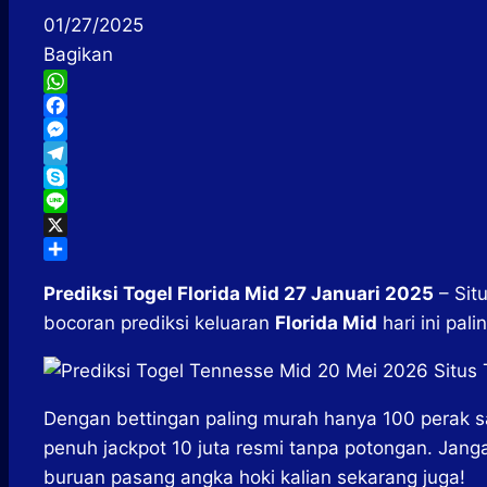
01/27/2025
Bagikan
WhatsApp
Facebook
Messenger
Telegram
Skype
Line
X
Share
Prediksi Togel Florida Mid 27 Januari 2025
– Sit
bocoran prediksi keluaran
Florida Mid
hari ini pal
Dengan bettingan paling murah hanya 100 perak sa
penuh jackpot 10 juta resmi tanpa potongan. Jan
buruan pasang angka hoki kalian sekarang juga!