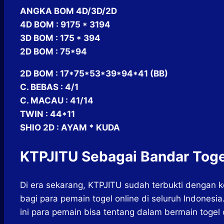
ANGKA BOM 4D/3D/2D
4D BOM : 9175 * 3194
3D BOM : 175 * 394
2D BOM : 75*94
2D BOM : 17*75*53*39*94*41 (BB)
C. BEBAS : 4/1
C. MACAU : 41/14
TWIN : 44*11
SHIO 2D : AYAM * KUDA
KTPJITU Sebagai Bandar Tog
Di era sekarang, KTPJITU sudah terbukti dengan
bagi para pemain togel online di seluruh Indonesia
ini para pemain bisa tentang dalam bermain togel 