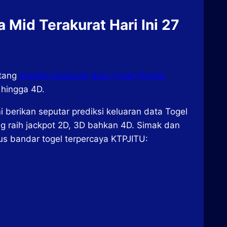
a Mid Terakurat Hari Ini 27
ntang
prediksi keluaran data Togel Florida
 hingga 4D.
i berikan seputar prediksi keluaran data Togel
g raih jackpot 2D, 3D bahkan 4D. Simak dan
tus bandar togel terpercaya KTPJITU: