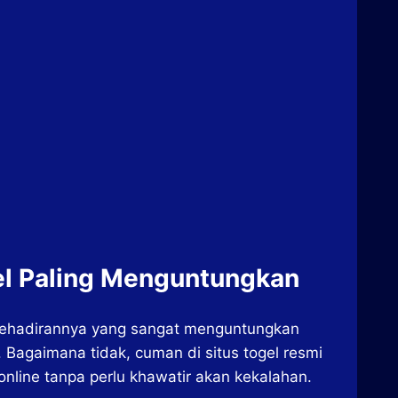
el Paling Menguntungkan
 kehadirannya yang sangat menguntungkan
. Bagaimana tidak, cuman di situs togel resmi
online tanpa perlu khawatir akan kekalahan.