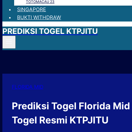
TOTOMACAU 23
SINGAPORE
BUKTI WITHDRAW
PREDIKSI TOGEL KTPJITU
FLORIDA MID
Prediksi Togel Florida Mid
Togel Resmi KTPJITU