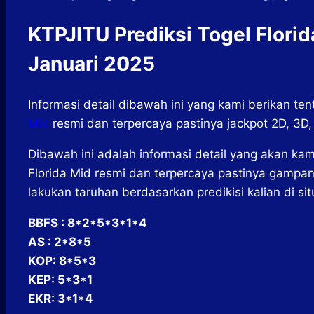
KTPJITU Prediksi Togel Florid
Januari 2025
Informasi detail dibawah ini yang kami berikan te
Mid
resmi dan terpercaya pastinya jackpot 2D, 3D,
Dibawah ini adalah informasi detail yang akan kam
Florida Mid resmi dan terpercaya pastinya gampan
lakukan taruhan berdasarkan predikisi kalian di si
BBFS : 8*2*5*3*1*4
AS : 2*8*5
KOP: 8*5*3
KEP: 5*3*1
EKR: 3*1*4