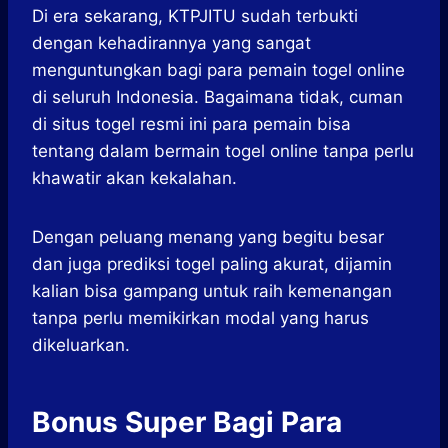
Di era sekarang, KTPJITU sudah terbukti
dengan kehadirannya yang sangat
menguntungkan bagi para pemain togel online
di seluruh Indonesia. Bagaimana tidak, cuman
di situs togel resmi ini para pemain bisa
tentang dalam bermain togel online tanpa perlu
khawatir akan kekalahan.
Dengan peluang menang yang begitu besar
dan juga prediksi togel paling akurat, dijamin
kalian bisa gampang untuk raih kemenangan
tanpa perlu memikirkan modal yang harus
dikeluarkan.
Bonus Super Bagi Para