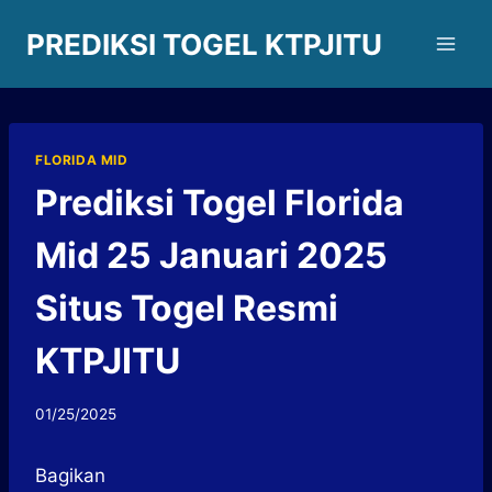
Skip
PREDIKSI TOGEL KTPJITU
to
content
FLORIDA MID
Prediksi Togel Florida
Mid 25 Januari 2025
Situs Togel Resmi
KTPJITU
01/25/2025
Bagikan