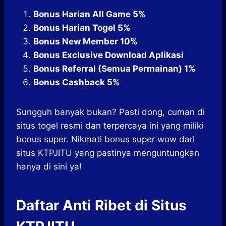
Bonus Harian All Game 5%
Bonus Harian Togel 5%
Bonus New Member 10%
Bonus Exclusive Download Aplikasi
Bonus Referral (Semua Permainan) 1%
Bonus Cashback 5%
Sungguh banyak bukan? Pasti dong, cuman di
situs togel resmi dan terpercaya ini yang miliki
bonus super. Nikmati bonus super wow dari
situs KTPJITU yang pastinya menguntungkan
hanya di sini ya!
Daftar Anti Ribet di Situs