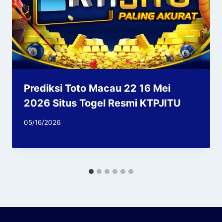
Prediksi Toto Macau 22 16 Mei
2026 Situs Togel Resmi KTPJITU
05/16/2026