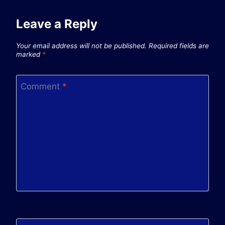
Leave a Reply
Your email address will not be published.
Required fields are
marked
*
Comment
*