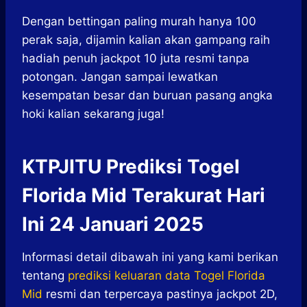
Dengan bettingan paling murah hanya 100
perak saja, dijamin kalian akan gampang raih
hadiah penuh jackpot 10 juta resmi tanpa
potongan. Jangan sampai lewatkan
kesempatan besar dan buruan pasang angka
hoki kalian sekarang juga!
KTPJITU Prediksi Togel
Florida Mid Terakurat Hari
Ini 24 Januari 2025
Informasi detail dibawah ini yang kami berikan
tentang
prediksi keluaran data Togel Florida
Mid
resmi dan terpercaya pastinya jackpot 2D,