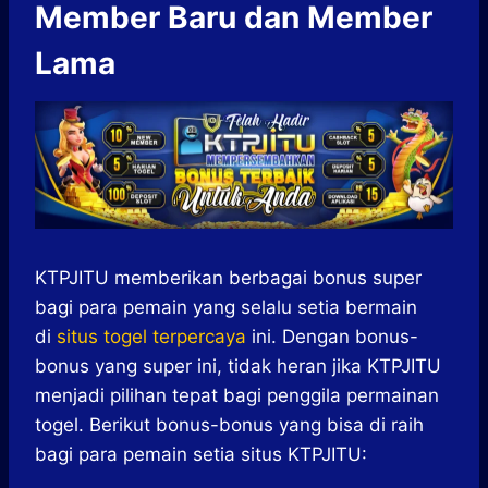
Member Baru dan Member
Lama
KTPJITU memberikan berbagai bonus super
bagi para pemain yang selalu setia bermain
di
situs togel terpercaya
ini. Dengan bonus-
bonus yang super ini, tidak heran jika KTPJITU
menjadi pilihan tepat bagi penggila permainan
togel. Berikut bonus-bonus yang bisa di raih
bagi para pemain setia situs KTPJITU: