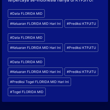
terpercaya se-Indonesia hanya di KTPJITU!
P
#
Data FLORIDA MID
o
#
Keluaran FLORIDA MID Hari Ini
#
Prediksi KTPJITU
s
t
P
T
#
Data FLORIDA MID
o
a
#
Keluaran FLORIDA MID Hari Ini
#
Prediksi KTPJITU
s
g
t
s
Post
T
#
Data FLORIDA MID
:
Tags:
a
#
Keluaran FLORIDA MID Hari Ini
#
Prediksi KTPJITU
g
s
#
Prediksi Togel FLORIDA MID Hari Ini
:
#
Togel FLORIDA MID