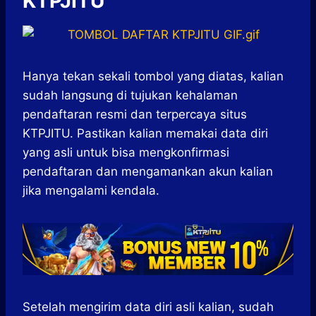
KTPJITU
Hanya tekan sekali tombol yang diatas, kalian
sudah langsung di tujukan kehalaman
pendaftaran resmi dan terpercaya situs
KTPJITU. Pastikan kalian memakai data diri
yang asli untuk bisa mengkonfirmasi
pendaftaran dan mengamankan akun kalian
jika mengalami kendala.
Setelah mengirim data diri asli kalian, sudah