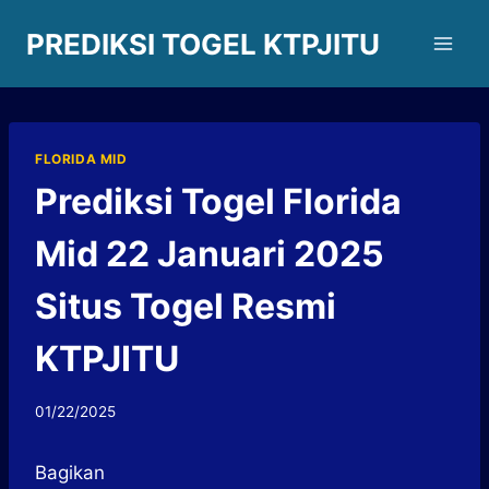
Skip
PREDIKSI TOGEL KTPJITU
to
content
FLORIDA MID
Prediksi Togel Florida
Mid 22 Januari 2025
Situs Togel Resmi
KTPJITU
01/22/2025
Bagikan