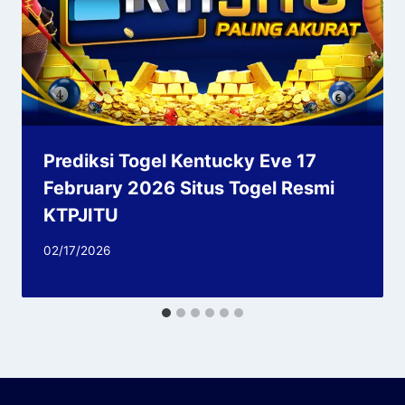
Prediksi Togel Kentucky Eve 17
February 2026 Situs Togel Resmi
KTPJITU
02/17/2026