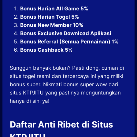
Bonus Harian All Game 5%
Bonus Harian Togel 5%
Bonus New Member 10%
Bonus Exclusive Download Aplikasi
Bonus Referral (Semua Permainan) 1%
Bonus Cashback 5%
Sungguh banyak bukan? Pasti dong, cuman di
situs togel resmi dan terpercaya ini yang miliki
bonus super. Nikmati bonus super wow dari
situs KTPJITU yang pastinya menguntungkan
hanya di sini ya!
Daftar Anti Ribet di Situs