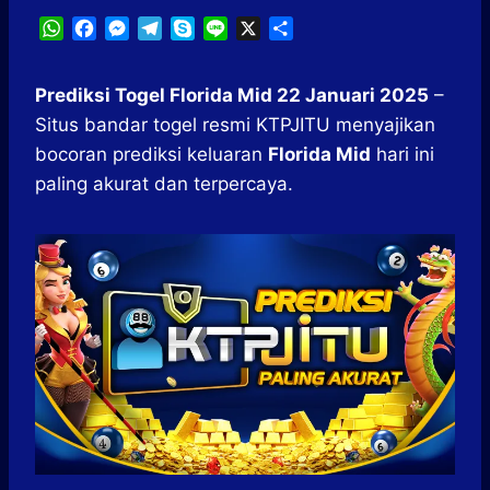
W
F
M
T
S
L
X
S
h
a
e
e
k
i
h
a
c
s
l
y
n
a
Prediksi Togel Florida Mid 22 Januari 2025
–
t
e
s
e
p
e
r
Situs bandar togel resmi KTPJITU menyajikan
s
b
e
g
e
e
A
o
n
r
bocoran prediksi keluaran
Florida Mid
hari ini
p
o
g
a
paling akurat dan terpercaya.
p
k
e
m
r