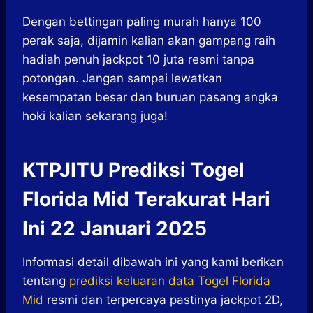
Dengan bettingan paling murah hanya 100
perak saja, dijamin kalian akan gampang raih
hadiah penuh jackpot 10 juta resmi tanpa
potongan. Jangan sampai lewatkan
kesempatan besar dan buruan pasang angka
hoki kalian sekarang juga!
KTPJITU Prediksi Togel
Florida Mid Terakurat Hari
Ini 22 Januari 2025
Informasi detail dibawah ini yang kami berikan
tentang
prediksi keluaran data Togel Florida
Mid
resmi dan terpercaya pastinya jackpot 2D,