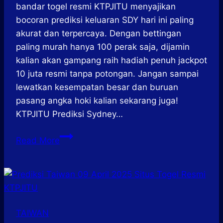
bandar togel resmi KTPJITU menyajikan
bocoran prediksi keluaran SDY hari ini paling
akurat dan terpercaya. Dengan bettingan
paling murah hanya 100 perak saja, dijamin
kalian akan gampang raih hadiah penuh jackpot
10 juta resmi tanpa potongan. Jangan sampai
lewatkan kesempatan besar dan buruan
pasang angka hoki kalian sekarang juga!
KTPJITU Prediksi Sydney…
Prediksi
Read More
Togel
Sydney
Pools
31
Mei
TAIWAN
2026