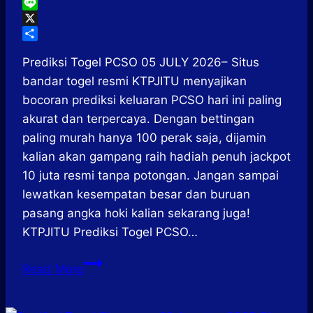
Skype
Line
X
Share
Prediksi Togel PCSO 05 JULY 2026– Situs
bandar togel resmi KTPJITU menyajikan
bocoran prediksi keluaran PCSO hari ini paling
akurat dan terpercaya. Dengan bettingan
paling murah hanya 100 perak saja, dijamin
kalian akan gampang raih hadiah penuh jackpot
10 juta resmi tanpa potongan. Jangan sampai
lewatkan kesempatan besar dan buruan
pasang angka hoki kalian sekarang juga!
KTPJITU Prediksi Togel PCSO…
Prediksi
Read More
Togel
PCSO