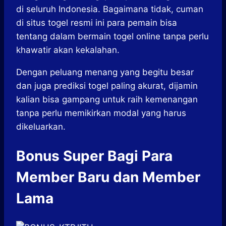
di seluruh Indonesia. Bagaimana tidak, cuman
di situs togel resmi ini para pemain bisa
tentang dalam bermain togel online tanpa perlu
khawatir akan kekalahan.
Dengan peluang menang yang begitu besar
dan juga prediksi togel paling akurat, dijamin
kalian bisa gampang untuk raih kemenangan
tanpa perlu memikirkan modal yang harus
dikeluarkan.
Bonus Super Bagi Para
Member Baru dan Member
Lama