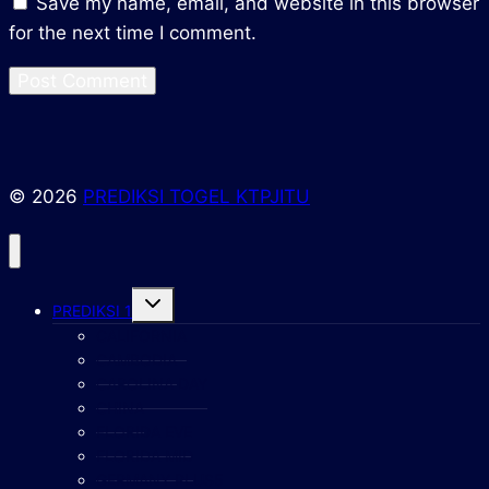
Save my name, email, and website in this browser
for the next time I comment.
© 2026
PREDIKSI TOGEL KTPJITU
Toggle
PREDIKSI 1
child
menu
CALIFORNIA
CAMBODIA
CAROLINA DAY
CHINA
FLORIDA EVE
FLORIDA MID
GERMANY PLUS5