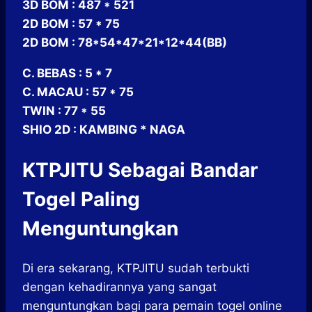
3D BOM : 487 * 521
2D BOM : 57 * 75
2D BOM : 78*54*47*21*12*44(BB)
C. BEBAS : 5 * 7
C. MACAU : 57 * 75
TWIN : 77 * 55
SHIO 2D : KAMBING * NAGA
KTPJITU Sebagai Bandar
Togel Paling
Menguntungkan
Di era sekarang, KTPJITU sudah terbukti
dengan kehadirannya yang sangat
menguntungkan bagi para pemain togel online