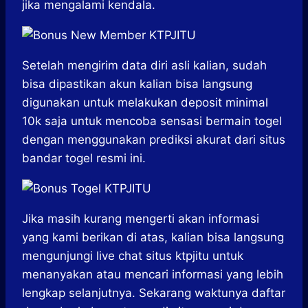
jika mengalami kendala.
Setelah mengirim data diri asli kalian, sudah
bisa dipastikan akun kalian bisa langsung
digunakan untuk melakukan deposit minimal
10k saja untuk mencoba sensasi bermain togel
dengan menggunakan prediksi akurat dari situs
bandar togel resmi ini.
Jika masih kurang mengerti akan informasi
yang kami berikan di atas, kalian bisa langsung
mengunjungi live chat situs ktpjitu untuk
menanyakan atau mencari informasi yang lebih
lengkap selanjutnya. Sekarang waktunya daftar