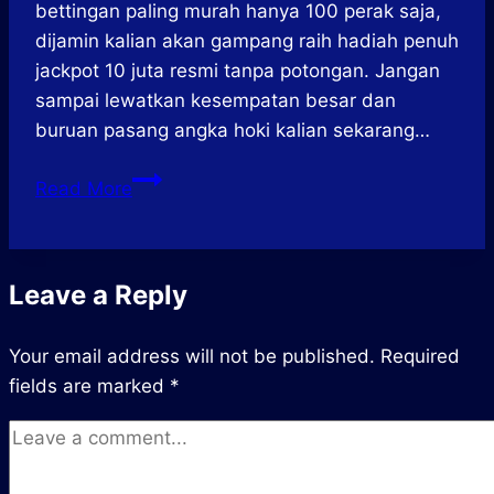
bettingan paling murah hanya 100 perak saja,
dijamin kalian akan gampang raih hadiah penuh
jackpot 10 juta resmi tanpa potongan. Jangan
sampai lewatkan kesempatan besar dan
buruan pasang angka hoki kalian sekarang…
Prediksi
Read More
Togel
Mongolia
Pools
Leave a Reply
11
February
Your email address will not be published.
2026
Required
fields are marked
Situs
*
Togel
Resmi
KTPJITU