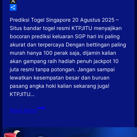
Line
X
Share
Prediksi Togel Singapore 20 Agustus 2025 –
Situs bandar togel resmi KTPJITU menyajikan
bocoran prediksi keluaran SGP hari ini paling
akurat dan terpercaya Dengan bettingan paling
murah hanya 100 perak saja, dijamin kalian
akan gampang raih hadiah penuh jackpot 10
juta resmi tanpa potongan. Jangan sampai
lewatkan kesempatan besar dan buruan
pasang angka hoki kalian sekarang juga!
KTPJITU…
Prediksi
Read More
Togel
Singapore
20