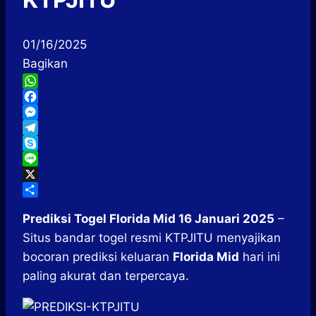
01/16/2025
Bagikan
WhatsApp
Facebook
Messenger
Telegram
Skype
Line
X
Share
Prediksi Togel Florida Mid 16 Januari 2025
–
Situs bandar togel resmi KTPJITU menyajikan
bocoran prediksi keluaran
Florida Mid
hari ini
paling akurat dan terpercaya.