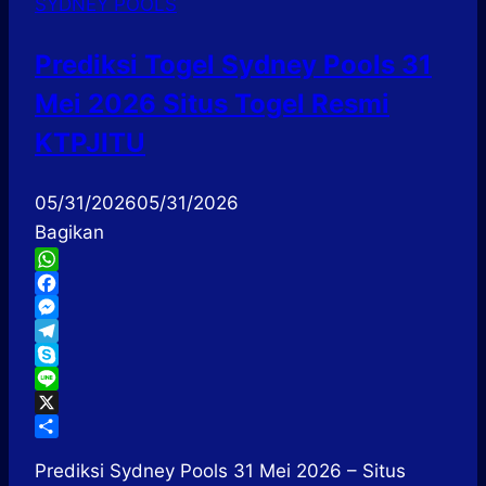
SYDNEY POOLS
Prediksi Togel Sydney Pools 31
Mei 2026 Situs Togel Resmi
KTPJITU
05/31/2026
05/31/2026
Bagikan
WhatsApp
Facebook
Messenger
Telegram
Skype
Line
X
Share
Prediksi Sydney Pools 31 Mei 2026 – Situs