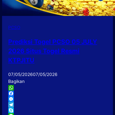
PCSO
Prediksi Togel PCSO 05 JULY
2026 Situs Togel Resmi
KTPJITU
07/05/2026
07/05/2026
Bagikan
WhatsApp
Facebook
Messenger
Telegram