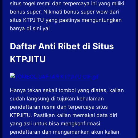
situs togel resmi dan terpercaya ini yang miliki
bonus super. Nikmati bonus super wow dari
situs KTPJITU yang pastinya menguntungkan
hanya di sini ya!
Daftar Anti Ribet di Situs
KTPJITU
Hanya tekan sekali tombol yang diatas, kalian
sudah langsung di tujukan kehalaman
pendaftaran resmi dan terpercaya situs
KTPJITU. Pastikan kalian memakai data diri
yang asli untuk bisa mengkonfirmasi
pendaftaran dan mengamankan akun kalian