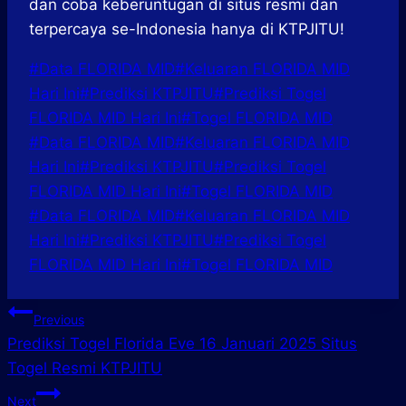
dan coba keberuntugan di situs resmi dan
terpercaya se-Indonesia hanya di KTPJITU!
Post
#
Data FLORIDA MID
#
Keluaran FLORIDA MID
Tags:
Hari Ini
#
Prediksi KTPJITU
#
Prediksi Togel
FLORIDA MID Hari Ini
#
Togel FLORIDA MID
Post
#
Data FLORIDA MID
#
Keluaran FLORIDA MID
Tags:
Hari Ini
#
Prediksi KTPJITU
#
Prediksi Togel
FLORIDA MID Hari Ini
#
Togel FLORIDA MID
Post
#
Data FLORIDA MID
#
Keluaran FLORIDA MID
Tags:
Hari Ini
#
Prediksi KTPJITU
#
Prediksi Togel
FLORIDA MID Hari Ini
#
Togel FLORIDA MID
Post
Previous
Prediksi Togel Florida Eve 16 Januari 2025 Situs
navigation
Togel Resmi KTPJITU
Next