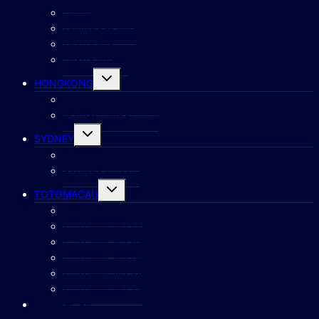
TENNESSE EVE
TENNESSE MID
TEXAS EVE
TEXAS NIGHT
Toggle
HONGKONG
child
menu
HONGKONG LOTTO
HONGKONG POOLS
Toggle
SYDNEY
child
menu
SYDNEY POOLS
SYDNEY LOTTO
Toggle
TOTOMACAU
child
menu
TOTOMACAU 00
TOTOMACAU 13
TOTOMACAU 16
TOTOMACAU 19
TOTOMACAU 22
TOTOMACAU 23
SINGAPORE