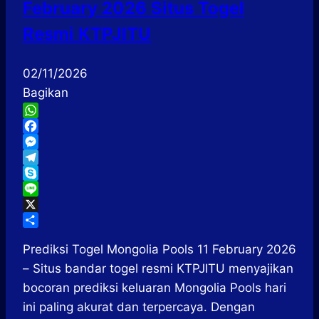
February 2026 Situs Togel
Resmi KTPJITU
02/11/2026
Bagikan
WhatsApp
Facebook
Messenger
Telegram
Skype
Line
X
Share
Prediksi Togel Mongolia Pools 11 February 2026
– Situs bandar togel resmi KTPJITU menyajikan
bocoran prediksi keluaran Mongolia Pools hari
ini paling akurat dan terpercaya. Dengan